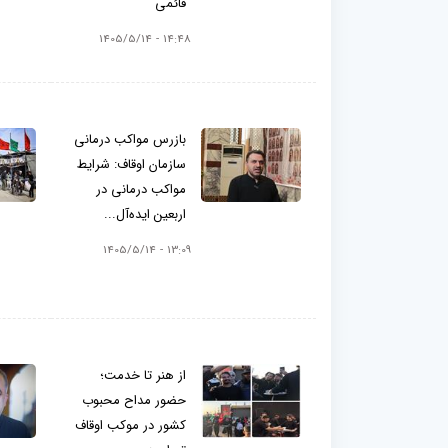
قائمی
14:48 - 1405/5/14
بازرس مواکب درمانی
سازمان اوقاف: شرایط
مواکب درمانی در
اربعین ایده‌آل...
13:09 - 1405/5/14
از هنر تا خدمت؛
حضور مداح محبوب
کشور در موکب اوقاف