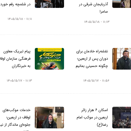
آذربایجان شرقی در
در شلمچه رقم خورد
سامرا
11:11 - 1405/5/18
11:13 - 1405/5/18
نقشه‌راه خادمان برای
پیام تبریک معاون
دوران پس از اربعین؛
فرهنگی سازمان اوقا
چگونه حسینی بمانیم
به خبرنگاران
11:13 - 1405/5/17
11:56 - 1405/5/17
اسکان ۶ هزار زائر
خدمات موکب‌های
اربعین در موکب امام
اوقاف در اربعین؛
رضا(ع)
جلوه‌ای ماندگار از ن