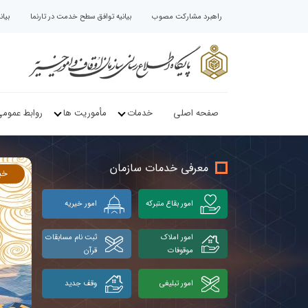
راهبرد مشارکت مصوب
بیانیه توافق سطح خدمت در تارنما
بیا
صفحه اصلی
خدمات
مأموریت ها
روابط عموم
معرفی خدمات سازمان
خب
امور بقاع متبرکه
امور خیریه
امور املاک
ثبت نام مسابقات
موقوفات
قرآن
امور تبلیغی
وقف جدید