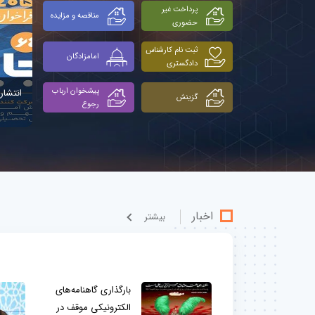
پرداخت غیر
مناقصه و مزایده
حضوری
ثبت نام کارشناس
امامزادگان
دادگستری
پیشخوان ارباب
انتشار 
گزینش
رجوع
اخبار
بيشتر
بارگذاری گاهنامه‌های
الکترونیکی موقف در