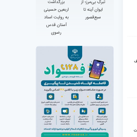
تبرکِ بی‌مرز؛ از
بزرگداشت
ایوان آینه تا
اربعین حسینی
سبع‌قصور
به روایت اسناد
آستان قدس
رضوی
ف
یت