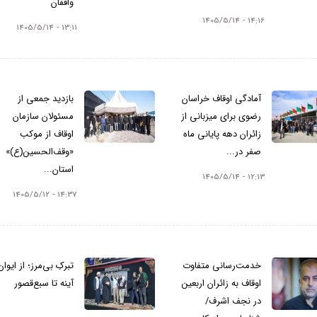
واقفان
14:16 - 1405/5/14
13:11 - 1405/5/14
آمادگی اوقاف خراسان
بازدید جمعی از
رضوی برای میزبانی از
مسئولان سازمان
زائران دهه پایانی ماه
اوقاف از موکب
صفر در...
«وقف‌الحسین(ع)»
استان...
12:13 - 1405/5/14
14:37 - 1405/5/12
خدمت‌رسانی متفاوت
تبرکِ بی‌مرز؛ از ایوان
اوقاف به زائران اربعین
آینه تا سبع‌قصور
در نجف اشرف/