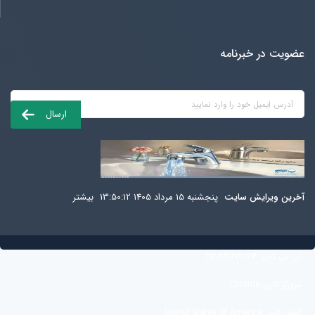
عضویت در خبرنامه
آخرين ويرايش سایت
پنجشنبه 15 مرداد 1405 13:50:12
بيشتر
آی پی کاربر:
216.73.216.174
مرورگر کاربر:
Chrome
کشور کاربر:
United States of America