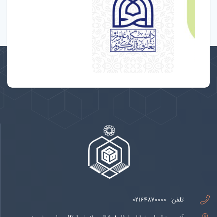
تلفن:
02164870000