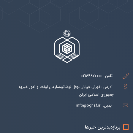
بيشتر
تلفن:
02164870000
آدرس : تهران،خیابان نوفل لوشاتو،سازمان اوقاف و امور خیریه
جمهوری اسلامی ایران
ایمیل:
info@oghaf.ir
پربازدیدترین خبرها