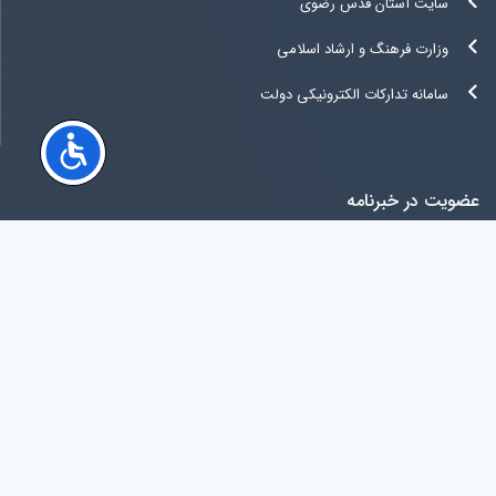
سایت آستان قدس رضوی
وزارت فرهنگ و ارشاد اسلامی
سامانه تدارکات الکترونیکی دولت
عضویت در خبرنامه
کلیه حقوق متعلق به سازمان اوقاف و امور خیریه جمهوری اسلامی ایران می باشد
copyright ۲۰۱۹ ©
www.oghaf.ir
All right reserved
آخرين ويرايش سایت
جمعه 16 مرداد 1405 12:49:56
آی پی کاربر:
216.73.217.167
مرورگر کاربر:
Chrome