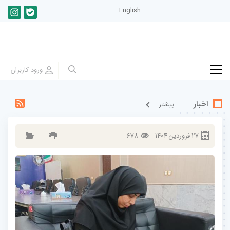
English
اخبار
بيشتر
27
فروردين
1404
678