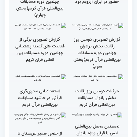
کشورهای دیگر دغدغه مردم
امید برگزار شد
فلسطین را دارد
انس با قرآن چراغ راه
کسب موفقیت‌های متعدد
رسیدن به سرمنزل مقصود
در زندگی یکی از تأثیرات
است
انس با قرآن است
قرائت قرآن برای هر
انس با قرآن در روابط
مسلمان باید اولین اولویت
اجتماعی افراد تأثیرگذار است
باشد
قاری آفریقایی: مسابقات
گزارش تصویری دومین روز
کشورهای زیادی رفته‌ام اما
رقابت بخش برادران
حضور در ایران آرزویم بود
چهلمین دوره مسابقات
بین‌المللی قرآن کریم(بخش
چهارم)