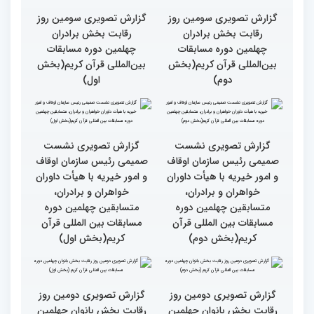
چهلمین دوره مسابقات بین
دوره مسابقات بین المللی
المللی قرآن کریم(بخش
قران کریم (بخش دوم)
اول)
گزارش تصویری حضور
قاری نیجریایی: نوجوانان
اصحاب رسانه درچهلمین
جهان عمل به قرآن را
دوره مسابقات بین المللی
سرلوحه امور خود قرار دهند
قران کریم (بخش اول)
کتاب قرآن با قلب ما مرتبط
جزئیات سومین روز رقابت
و قابل توصیف نیست
بخش بانوان مسابقات
بین‌المللی قرآن کریم
گزارش تصویری سومین روز
گزارش تصویری سومین روز
رقابت بخش برادران
رقابت بخش برادران