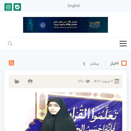
English
اخبار
بيشتر
2
اسفند
1402
1190