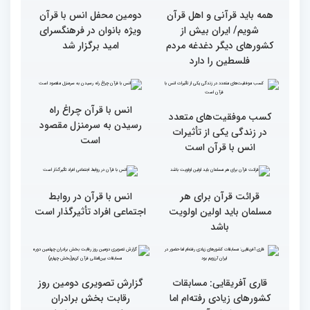
گزارش تصویری بازدید
از ابتهال‌خوانی بداهه در
متسابقین چهلمین دوره
دیدار متسابقان با
مسابقات بین المللی قرآن
دکترخاموشی تا خوشنویسی
کریم از حسینیه جماران
آیات منتخب/ حاشیه های
سومین روز مسابقات قرآن
جزئیات سومین روز رقابت
فرآیند اجرایی و فنی
بخش برادران مسابقات
مسابقات قرآن با مساعدت
بین‌المللی قرآن کریم
همه بخش‌های ستاد اجرایی
به خوبی پیش رفته/ اوقاف
در مسیر توسعه علم
همه باید قرآنی و اهل قرآن
دومین محفل انس با قرآن
شویم/ ایران بیش از
ویژه بانوان در فرهنگسرای