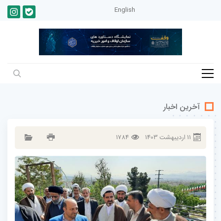
English
آخرین اخبار
11
ارديبهشت
1403
1784