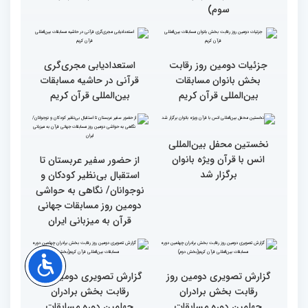
قرائت قرآن برای هر
انس با قرآن در روابط
مسلمان باید اولین اولویت
اجتماعی افراد تأثیرگذار است
باشد
قاری آفریقایی: مسابقات
گزارش تصویری دومین روز
کشورهای زیادی رفته‌ام اما
رقابت بخش برادران
حضور در ایران آرزویم بود
چهلمین دوره مسابقات
بین‌المللی قرآن کریم(بخش
چهارم)
گزارش تصویری دومین روز
گزارش تصویری برگی از
رقابت بخش برادران
فعالیت های کمیته پشتیبانی
چهلمین دوره مسابقات
چهلمین دوره مسابقات بین
بین‌المللی قرآن کریم(بخش
المللی قران کریم
سوم)