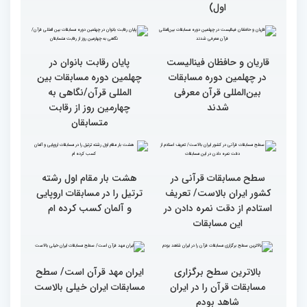
گزارش تصویری چهارمین
روز رقابت بخش برادران
چهلمین دوره مسابقات
بین‌المللی قرآن کریم(بخش
سومین محفل انس با قرآن
اول)
ویژه بانوان در آستان مقدس
امامزاده حسن (ع) برگزار
شد
قاریان و حافظان فینالیست‌
پایان رقابت بانوان در
در چهلمین دوره مسابقات
چهلمین دوره مسابقات بین
بین‌المللی قرآن معرفی
المللی قرآن/نگاهی به
شدند
چهارمین روز از رقابت
متسابقان