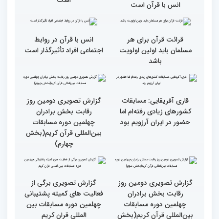
جزئیات سومین روز رقابت
فرآیند اجرایی و فنی
بخش برادران مسابقات
مسابقات قرآن با مساعدت
بین‌المللی قرآن کریم
همه بخش‌های ستاد اجرایی
به خوبی پیش رفته/ اوقاف
در مسیر توسعه علم
همه باید قرآنی و اهل قرآن
دومین محفل انس با قرآن
شویم/ ایران بیش از
ویژه بانوان در فرهنگسرای
کشورهای دیگر دغدغه مردم
امید برگزار شد
فلسطین را دارد
انس با قرآن چراغ راه
کسب موفقیت‌های متعدد
رسیدن به سرمنزل مقصود
در زندگی یکی از تأثیرات
است
انس با قرآن است