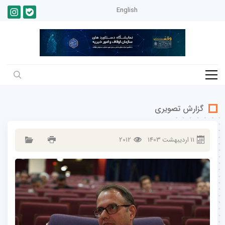
English
گزارش تصویری
11
ارديبهشت
1403
2012