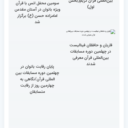
گزارش تصویری چهارمین
سومین محفل انس با قرآن
روز رقابت بخش برادران
ویژه بانوان در آستان مقدس
چهلمین دوره مسابقات
امامزاده حسن (ع) برگزار
بین‌المللی قرآن کریم(بخش
شد
اول)
قاریان و حافظان فینالیست‌
در چهلمین دوره مسابقات
بین‌المللی قرآن معرفی
شدند
پایان رقابت بانوان در
چهلمین دوره مسابقات بین
المللی قرآن/نگاهی به
چهارمین روز از رقابت
متسابقان