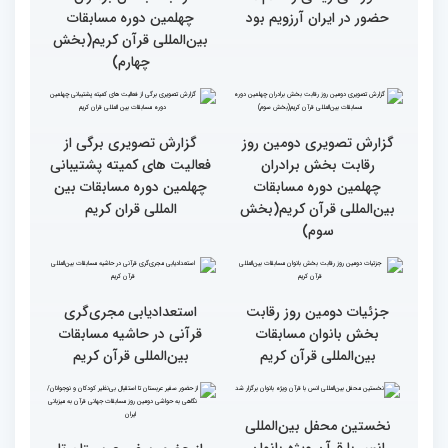
قرائت قرآن برای هر
انس با قرآن در روابط
مسلمان باید اولین اولویت
اجتماعی افراد تأثیرگذار است
باشد
قاری آفریقایی: مسابقات
گزارش تصویری دومین روز
کشورهای زیادی رفته‌ام اما
رقابت بخش برادران
حضور در ایران آرزویم بود
چهلمین دوره مسابقات
بین‌المللی قرآن کریم(بخش
چهارم)
گزارش تصویری دومین روز
گزارش تصویری برگی از
رقابت بخش برادران
فعالیت های کمیته پشتیبانی
چهلمین دوره مسابقات
چهلمین دوره مسابقات بین
بین‌المللی قرآن کریم(بخش
المللی قران کریم
سوم)