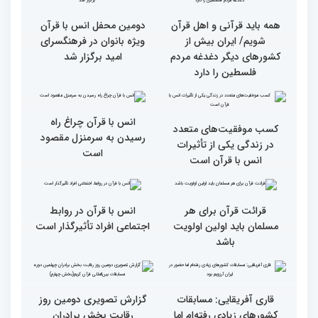
جزئیات سومین روز رقابت
فرآیند اجرایی و فنی
بخش برادران مسابقات
مسابقات قرآن با مساعدت
بین‌المللی قرآن کریم
همه بخش‌های ستاد اجرایی
به خوبی پیش رفته/ اوقاف
در مسیر توسعه علم
همه باید قرآنی و اهل قرآن
دومین محفل انس با قرآن
شویم/ ایران بیش از
ویژه بانوان در فرهنگسرای
کشورهای دیگر دغدغه مردم
امید برگزار شد
فلسطین را دارد
انس با قرآن چراغ راه
کسب موفقیت‌های متعدد
رسیدن به سرمنزل مقصود
در زندگی یکی از تأثیرات
است
انس با قرآن است