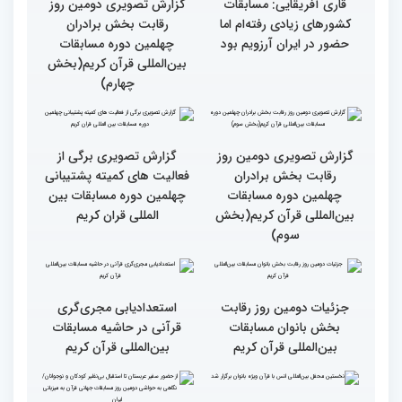
رسیدن به سرمنزل مقصود
در زندگی یکی از تأثیرات
است
انس با قرآن است
قرائت قرآن برای هر
انس با قرآن در روابط
مسلمان باید اولین اولویت
اجتماعی افراد تأثیرگذار است
باشد
قاری آفریقایی: مسابقات
گزارش تصویری دومین روز
کشورهای زیادی رفته‌ام اما
رقابت بخش برادران
حضور در ایران آرزویم بود
چهلمین دوره مسابقات
بین‌المللی قرآن کریم(بخش
چهارم)
گزارش تصویری دومین روز
گزارش تصویری برگی از
رقابت بخش برادران
فعالیت های کمیته پشتیبانی
چهلمین دوره مسابقات
چهلمین دوره مسابقات بین