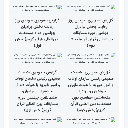
گزارش تصویری حضور
قاری نیجریایی: نوجوانان
اصحاب رسانه درچهلمین
جهان عمل به قرآن را
دوره مسابقات بین المللی
سرلوحه امور خود قرار دهند
قران کریم (بخش اول)
کتاب قرآن با قلب ما مرتبط
جزئیات سومین روز رقابت
و قابل توصیف نیست
بخش بانوان مسابقات
بین‌المللی قرآن کریم
گزارش تصویری سومین روز
گزارش تصویری سومین روز
رقابت بخش برادران
رقابت بخش برادران
چهلمین دوره مسابقات
چهلمین دوره مسابقات
بین‌المللی قرآن کریم(بخش
بین‌المللی قرآن کریم(بخش
دوم)
اول)