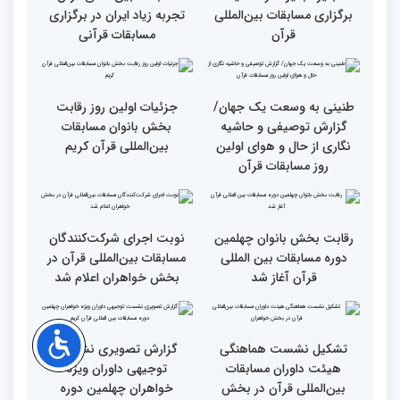
وحدت کشورهای جهان
راهیابی 35 بانو از 40 کشور
اسلام مهمترین پیام دریافتی
به مرحله نهایی مسابقات
از مفاهیم و تعالیم قرآن
بین‌المللی قرآن به میزبانی
ایران
اجرای طرح «قرآن بخوان،
میزبانی عالی ایران برای
جایزه بگیر» در حاشیه
مسابقات بین‌المللی قرآن/
برگزاری مسابقات بین‌المللی
تجربه زیاد ایران در برگزاری
قرآن
مسابقات قرآنی
طنینی به وسعت یک جهان/
جزئیات اولین روز رقابت
گزارش توصیفی و حاشیه
بخش بانوان مسابقات
نگاری از حال و هوای اولین
بین‌المللی قرآن کریم
روز مسابقات قرآن