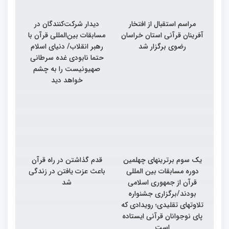
مراسم استقبال از افتخار
دیدار شرکت‌کنندگان در
آفرینان قرآنی استان خراسان
مسابقات بین‌المللی قرآن با
رضوی برگزار شد
رهبر انقلاب/ دنیای اسلام
حتما نابودی غده سرطانی
صهیونیست را به چشم
خواهد دید
یک سوم برترینهای چهلمین
قدم گذاشتن در راه قرآن
دوره مسابقات بین المللی
باعث عزت یافتن در زندگی
قرآن از جمهوری اسلامی
شد
بودند/برگزاری جشنواره
تلاوتهای تقلیدی؛ رویدادی که
پای نوجوانان قرآنی ایستاده
است