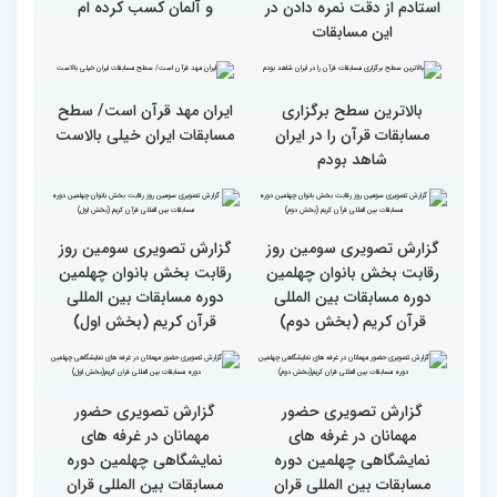
قاریان و حافظان فینالیست‌
پایان رقابت بانوان در
در چهلمین دوره مسابقات
چهلمین دوره مسابقات بین
بین‌المللی قرآن معرفی
المللی قرآن/نگاهی به
شدند
چهارمین روز از رقابت
متسابقان
سطح مسابقات قرآنی در
هشت بار مقام اول رشته
کشور ایران بالاست/ تعریف
ترتیل را در مسابقات اروپایی
استادم از دقت نمره دادن در
و آلمان کسب کرده ام
این مسابقات
بالاترین سطح برگزاری
ایران مهد قرآن است/ سطح
مسابقات قرآن را در ایران
مسابقات ایران خیلی بالاست
شاهد بودم