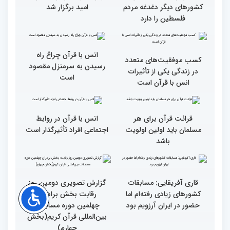
جزئیات سومین روز رقابت
فرآیند اجرایی و فنی
بخش برادران مسابقات
مسابقات قرآن با مساعدت
بین‌المللی قرآن کریم
همه بخش‌های ستاد اجرایی
به خوبی پیش رفته/ اوقاف
در مسیر توسعه علم
همه باید قرآنی و اهل قرآن
دومین محفل انس با قرآن
شویم/ ایران بیش از
ویژه بانوان در فرهنگسرای
کشورهای دیگر دغدغه مردم
امید برگزار شد
فلسطین را دارد
انس با قرآن چراغ راه
کسب موفقیت‌های متعدد
رسیدن به سرمنزل مقصود
در زندگی یکی از تأثیرات
است
انس با قرآن است