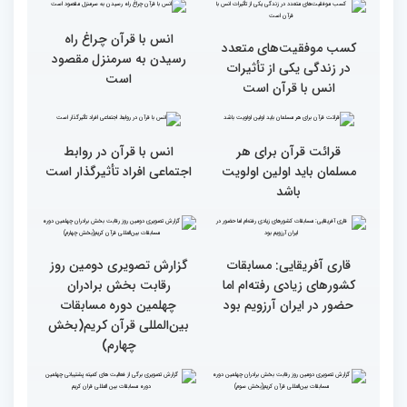
همه باید قرآنی و اهل قرآن
دومین محفل انس با قرآن
شویم/ ایران بیش از
ویژه بانوان در فرهنگسرای
کشورهای دیگر دغدغه مردم
امید برگزار شد
فلسطین را دارد
انس با قرآن چراغ راه
کسب موفقیت‌های متعدد
رسیدن به سرمنزل مقصود
در زندگی یکی از تأثیرات
است
انس با قرآن است
قرائت قرآن برای هر
انس با قرآن در روابط
مسلمان باید اولین اولویت
اجتماعی افراد تأثیرگذار است
باشد
قاری آفریقایی: مسابقات
گزارش تصویری دومین روز