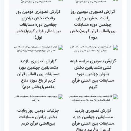
انس با قرآن ویژه بانوان
از حضور سفیر عربستان تا
برگزار شد
استقبال بی‌نظیر کودکان و
نوجوانان/ نگاهی به حواشی
دومین روز مسابقات جهانی
قرآن به میزبانی ایران
گزارش تصویری دومین روز
گزارش تصویری دومین روز
رقابت بخش برادران
رقابت بخش برادران
چهلمین دوره مسابقات
چهلمین دوره مسابقات
بین‌المللی قرآن کریم(بخش
بین‌المللی قرآن کریم(بخش
دوم)
اول)
گزارش تصویری مراسم قرعه
گزارش تصویری بازدید
کشی متسابقین بخش
متسابقین چهلمین دوره
بانوان چهلمین دوره
مسابقات بین المللی قرآن
مسابقات بین المللی قرآن
کریم از باغ موزه دفاع
کریم
مقدس(بخش دوم)