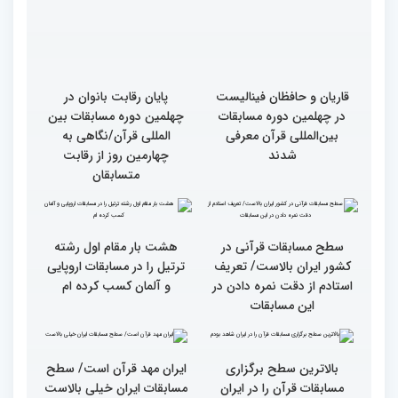
چهلمین دوره مسابقات
امامزاده حسن (ع) برگزار
بین‌المللی قرآن کریم(بخش
شد
اول)
قاریان و حافظان فینالیست‌
پایان رقابت بانوان در
در چهلمین دوره مسابقات
چهلمین دوره مسابقات بین
بین‌المللی قرآن معرفی
المللی قرآن/نگاهی به
شدند
چهارمین روز از رقابت
متسابقان
هشت بار مقام اول رشته
ترتیل را در مسابقات اروپایی
و آلمان کسب کرده ام