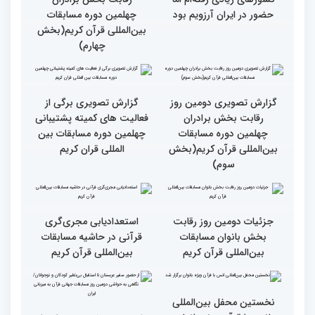
قرائت قرآن برای هر
انس با قرآن در روابط
مسلمان باید اولین اولویت
اجتماعی افراد تأثیرگذار است
باشد
قاری آفریقایی: مسابقات
گزارش تصویری دومین روز
کشورهای زیادی رفته‌ام اما
رقابت بخش برادران
حضور در ایران آرزویم بود
چهلمین دوره مسابقات
بین‌المللی قرآن کریم(بخش
چهارم)
گزارش تصویری دومین روز
گزارش تصویری برگی از
رقابت بخش برادران
فعالیت های کمیته پشتیبانی
چهلمین دوره مسابقات
چهلمین دوره مسابقات بین
بین‌المللی قرآن کریم(بخش
المللی قران کریم
سوم)