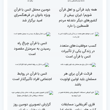
جزئیات سومین روز رقابت
فرآیند اجرایی و فنی
بخش برادران مسابقات
مسابقات قرآن با مساعدت
بین‌المللی قرآن کریم
همه بخش‌های ستاد اجرایی
به خوبی پیش رفته/ اوقاف
در مسیر توسعه علم
همه باید قرآنی و اهل قرآن
دومین محفل انس با قرآن
شویم/ ایران بیش از
ویژه بانوان در فرهنگسرای
کشورهای دیگر دغدغه مردم
امید برگزار شد
فلسطین را دارد
انس با قرآن چراغ راه
کسب موفقیت‌های متعدد
رسیدن به سرمنزل مقصود
در زندگی یکی از تأثیرات
است
انس با قرآن است