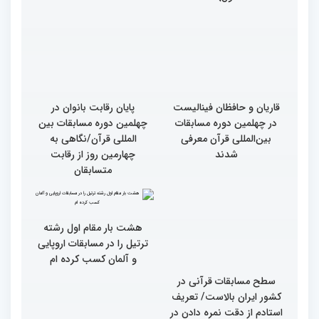
روز رقابت بخش برادران
ویژه بانوان در آستان مقدس
چهلمین دوره مسابقات
امامزاده حسن (ع) برگزار
بین‌المللی قرآن کریم(بخش
شد
اول)
قاریان و حافظان فینالیست‌
پایان رقابت بانوان در
در چهلمین دوره مسابقات
چهلمین دوره مسابقات بین
بین‌المللی قرآن معرفی
المللی قرآن/نگاهی به
شدند
چهارمین روز از رقابت
متسابقان
هشت بار مقام اول رشته
ترتیل را در مسابقات اروپایی
و آلمان کسب کرده ام