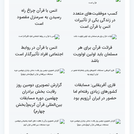
همه باید قرآنی و اهل قرآن
دومین محفل انس با قرآن
شویم/ ایران بیش از
ویژه بانوان در فرهنگسرای
کشورهای دیگر دغدغه مردم
امید برگزار شد
فلسطین را دارد
انس با قرآن چراغ راه
کسب موفقیت‌های متعدد
رسیدن به سرمنزل مقصود
در زندگی یکی از تأثیرات
است
انس با قرآن است
قرائت قرآن برای هر
انس با قرآن در روابط
مسلمان باید اولین اولویت
اجتماعی افراد تأثیرگذار است
باشد
قاری آفریقایی: مسابقات
گزارش تصویری دومین روز
کشورهای زیادی رفته‌ام اما
رقابت بخش برادران