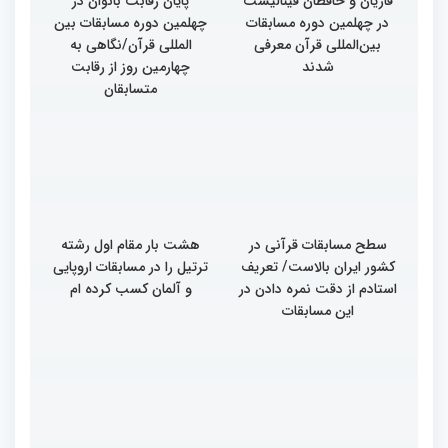
قاریان و حافظان فینالیست‌
پایان رقابت بانوان در
در چهلمین دوره مسابقات
چهلمین دوره مسابقات بین
بین‌المللی قرآن معرفی
المللی قرآن/نگاهی به
شدند
چهارمین روز از رقابت
متسابقان
سطح مسابقات قرآنی در
هشت بار مقام اول رشته
کشور ایران بالاست/ تعریف
ترتیل را در مسابقات اروپایی
استادم از دقت نمره دادن در
و آلمان کسب کرده ام
این مسابقات