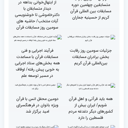
دوره مسابقات بین المللی
دوره مسابقات بین المللی
قرآن کریم (بخش دوم)
قرآن کریم (بخش اول)
گزارش تصویری بازدید
از ابتهال‌خوانی بداهه در
متسابقین چهلمین دوره
دیدار متسابقان با
مسابقات بین المللی قرآن
دکترخاموشی تا خوشنویسی
کریم از حسینیه جماران
آیات منتخب/ حاشیه های
سومین روز مسابقات قرآن
جزئیات سومین روز رقابت
فرآیند اجرایی و فنی
بخش برادران مسابقات
مسابقات قرآن با مساعدت
بین‌المللی قرآن کریم
همه بخش‌های ستاد اجرایی
به خوبی پیش رفته/ اوقاف
در مسیر توسعه علم