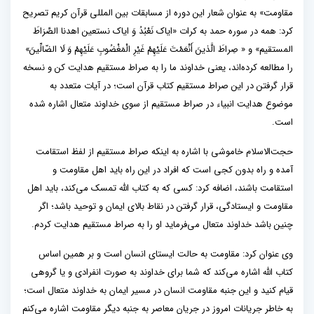
مقاومت» به عنوان شعار این دوره از مسابقات بین المللی قرآن کریم تصریح
کرد: همه در سوره حمد به کرات «ایاک نَعْبُدُ وَ ایاک نستعین اهدنا الصِّرَاطَ
المستقیم» و « صِراطَ الَّذینَ أَنْعَمْتَ عَلَیْهِمْ غَیْرِ الْمَغْضُوبِ عَلَیْهِمْ وَ لَا الضّالِّینَ»
را مطالعه کرده‌اند، یعنی خداوند ما را به صراط مستقیم هدایت کن و نسخه
قرار گرفتن در این صراط مستقیم کتاب قرآن است؛ در آیات متعدد به
موضوع هدایت انبیاء در صراط مستقیم از سوی خداوند متعال اشاره شده
است.
حجت‌الاسلام خاموشی با اشاره به اینکه صراط مستقیم از لفظ استقامت
آمده و راه بدون کجی است که افراد در این راه باید اهل مقاومت و
استقامت باشند، اضافه کرد: کسی که به کتاب الله تمسک می‌کند، باید اهل
مقاومت و ایستادگی، قرار گرفتن در نقاط بالای ایمان و توحید باشد؛ اگر
چنین باشد خداوند متعال می‌فرماید او را به صراط مستقیم هدایت کردم.
وی عنوان کرد: مقاومت به حالت ایستای انسان است و بر همین اساس
کتاب الله اشاره می‌کند که شما برای خداوند به صورت انفرادی و یا گروهی
قیام کنید و این جنبه مقاومت انسان در مسیر ایمان به خداوند متعال است؛
به خاطر جریانات امروز در جریان معاصر به جنبه دیگر مقاومت اشاره می‌کنم