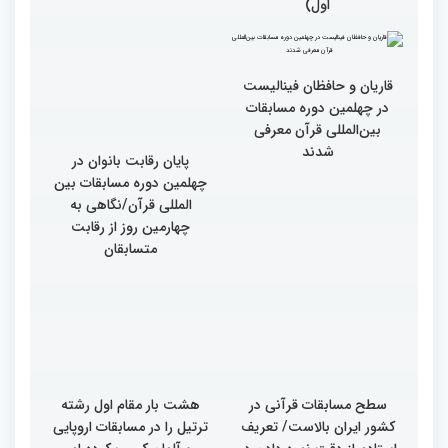
روز رقابت بخش برادران
چهلمین دوره مسابقات
بین‌المللی قرآن کریم(بخش
سومین محفل انس با قرآن
اول)
ویژه بانوان در آستان مقدس
امامزاده حسن (ع) برگزار
شد
قاریان و حافظان فینالیست‌
پایان رقابت بانوان در
در چهلمین دوره مسابقات
چهلمین دوره مسابقات بین
بین‌المللی قرآن معرفی
المللی قرآن/نگاهی به
شدند
چهارمین روز از رقابت
متسابقان