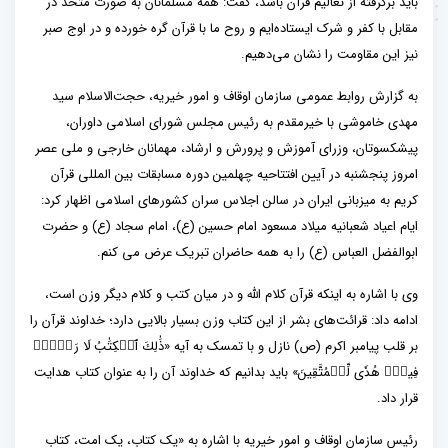
باید برگرفته از تعالیم قرآن باشد، گفت: همه مسلمانان به صورت متحد در
مقابل با کفر و شرک ایستاده‌ایم و روح ما با قرآن گره خورده و در اوج صبر
نیز این مقاومت را نشان می‌دهیم.
به گزارش روابط عمومی سازمان اوقاف و امور خیریه، حجت‌الاسلام سید
مهدی خاموشی با خیرمقدم به رئیس مجلس شورای اسلامی داوران،
پیشکسوتان، وزرای آموزش و پرورش و ارشاد، مهمانان خارجی و ملی عصر
امروز پنجشنبه در آیین افتتاحیه چهلمین دوره مسابقات بین المللی قرآن
کریم به میزبانی ایران در سالن اجلاس سران کشورهای اسلامی اظهار کرد:
ایام اعیاد شعبانیه میلاد مسعود امام حسین (ع)، امام سجاد (ع) و حضرت
ابوالفضل العباس (ع) را به همه حاضران تبریک عرض می کنم.
وی با اشاره به اینکه قرآن کلام الله و در میان کتب و کلام دیگر وزن است،
ادامه داد: قرائت‌های بشر از این کتاب وزن بسیار بالایی دارد؛ خداوند قرآن را
بر قلب پیامبر اکرم (ص) نازل و با تمسک به آیه «ذَٰلِكَ ٱلۡكِتَٰبُ لَا رَيۡبَۛ
فِيهِۛ هُدٗى لِّلۡمُتَّقِينَ» باید بدانیم که خداوند آن را به عنوان کتاب هدایت
قرار داد.
رئیس سازمان اوقاف و امور خیریه با اشاره به «یک کتاب، یک امت، کتاب