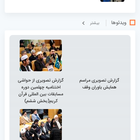
ویدئوها
بيشتر
گزارش تصویری مراسم
گزارش تصویری از حواشی
همایش یاوران وقف
اختتامیه چهلمین دوره
مسابقات بین المللی قرآن
کریم(بخش ششم)