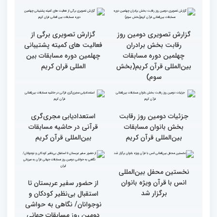
به خوبی پیش رفته/ اوقاف
در مسیر توسعه علم
همه باید قرآنی و اهل قرآن
دومین محفل انس با قرآن
شویم/ ایران بیش از
ویژه بانوان در فرهنگسرای
کشورهای دیگر دغدغه مردم
امید برگزار شد
فلسطین را دارد
انس با قرآن چراغ راه
کسب موفقیت‌های متعدد
رسیدن به سرمنزل مقصود
در زندگی یکی از تأثیرات
است
انس با قرآن است
قرائت قرآن برای هر
انس با قرآن در روابط
مسلمان باید اولین اولویت
اجتماعی افراد تأثیرگذار است
باشد