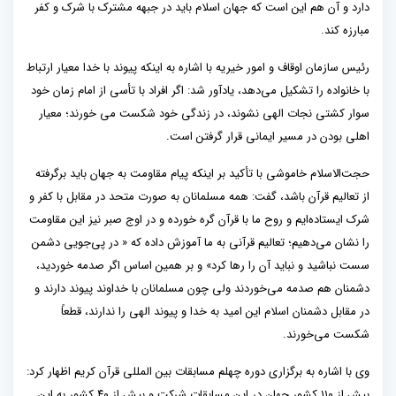
دارد و آن هم این است که جهان اسلام باید در جبهه مشترک با شرک و کفر
مبارزه کند.
رئیس سازمان اوقاف و امور خیریه با اشاره به اینکه پیوند با خدا معیار ارتباط
با خانواده را تشکیل می‌دهد، یادآور شد: اگر افراد با تأسی از امام زمان خود
سوار کشتی نجات الهی نشوند، در زندگی خود شکست می خورند؛ معیار
اهلی بودن در مسیر ایمانی قرار گرفتن است.
حجت‌الاسلام خاموشی با تأکید بر اینکه پیام مقاومت به جهان باید برگرفته
از تعالیم قرآن باشد، گفت: همه مسلمانان به صورت متحد در مقابل با کفر و
شرک ایستاده‌ایم و روح ما با قرآن گره خورده و در اوج صبر نیز این مقاومت
را نشان می‌دهیم؛ تعالیم قرآنی به ما آموزش داده که « در پی‌جویی دشمن
سست نباشید و نباید آن را رها کرد» و بر همین اساس اگر صدمه خوردید،
دشمنان هم صدمه می‌خوردند ولی چون مسلمانان با خداوند پیوند دارند و
در مقابل دشمنان اسلام این امید به خدا و پیوند الهی را ندارند، قطعاً
شکست می‌خورند.
وی با اشاره به برگزاری دوره چهلم مسابقات بین المللی قرآن کریم اظهار کرد:
بیش از ۱۱۰ کشور جهان در این مسابقات شرکت و بیش از ۴۰ کشور به این