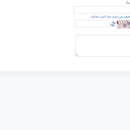
يک
صویر می بینید عینا تایپ نمایید