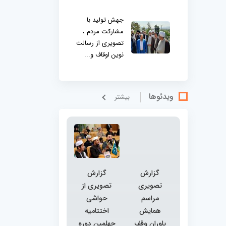
جهش تولید با
مشارکت مردم ،
تصویری از رسالت
نوین اوقاف و...
ویدئوها
بيشتر
گزارش
گزارش
تصویری
تصویری از
مراسم
حواشی
همایش
اختتامیه
یاوران وقف
چهلمین دوره