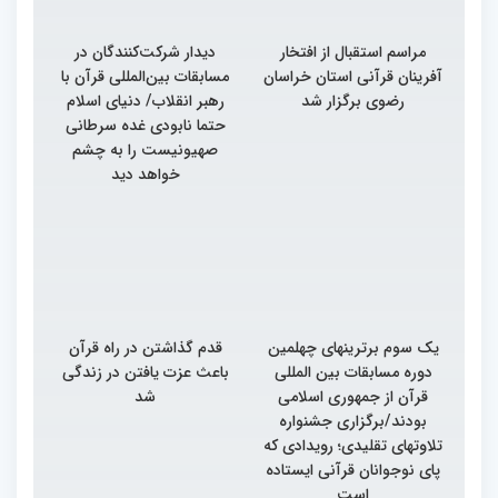
مراسم استقبال از افتخار
دیدار شرکت‌کنندگان در
آفرینان قرآنی استان خراسان
مسابقات بین‌المللی قرآن با
رضوی برگزار شد
رهبر انقلاب/ دنیای اسلام
حتما نابودی غده سرطانی
صهیونیست را به چشم
خواهد دید
یک سوم برترینهای چهلمین
قدم گذاشتن در راه قرآن
دوره مسابقات بین المللی
باعث عزت یافتن در زندگی
قرآن از جمهوری اسلامی
شد
بودند/برگزاری جشنواره
تلاوتهای تقلیدی؛ رویدادی که
پای نوجوانان قرآنی ایستاده
است