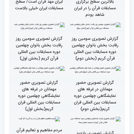
چهارمین روز از رقابت
قاریان و حافظان فینالیست‌
متسابقان
در چهلمین دوره مسابقات
بین‌المللی قرآن معرفی
شدند
سطح مسابقات قرآنی در
هشت بار مقام اول رشته
کشور ایران بالاست/ تعریف
ترتیل را در مسابقات اروپایی
استادم از دقت نمره دادن در
و آلمان کسب کرده ام
این مسابقات
بالاترین سطح برگزاری
ایران مهد قرآن است/ سطح
مسابقات قرآن را در ایران
مسابقات ایران خیلی بالاست
شاهد بودم
گزارش تصویری سومین روز
گزارش تصویری سومین روز