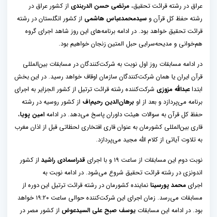
عراق در رشته قرائت تحقیق،
مرتضی حسن الدربندی
از کشور عراق در
رشته حفظ کل قرآن و
سیدمحمدعباس هاشمی
از کشور انگلستان در رشته
قرائت تحقیق خواهد بود. در ادامه برنامه‌های این روز شاهد اجرای گروه
هم‌خوانی و مدیحه‌سرایی حبل المتین زنجان خواهیم بود.
در ادامه مسابقات روز اول نوبت به شرکت‌کنندگان در مسابقات بین‌المللی
قرآن ایران یا همان شرکت‌کنندگان سازمان اوقاف خواهد رسید. در این بخش
ابتدا
عبدالله مزوزی
شرکت‌کننده رشته قرائت ترتیل از کشور الجزایر به اجرای
برنامه می‌پردازد و بعد از او
برهان‌الدین رحیم‌اف
از کشور روسیه در رشته
حفظ کل قرآن به سوالات هیئت داوران پاسخ می‌دهد. در ادامه
امین پویا
،
قاری بین‌المللی کشورمان به عنوان قاری افتخاری لحظاتی قبل از اذان مغرب
به تلاوت آیاتی از کلام الله مجید می‌پردازد.
نوبت دوم این مسابقات از ساعت ۱۹ و با اجرای
قدراسمادی راشید
از کشور
اندونزی در رشته قرائت تحقیق شروع می‌شود. در ادامه نوبت به
اجرای
محمد پورسینا
نماینده کشورمان در رشته قرائت ترتیل این دوره از
مسابقات می‌رسد. زمان اجرای این شرکت‌کننده حوالی ساعت ۱۹:۲۰ خواهد
بود. در ادامه این مسابقات
یوسف صبح علی السیدعوض
از کشور مصر در