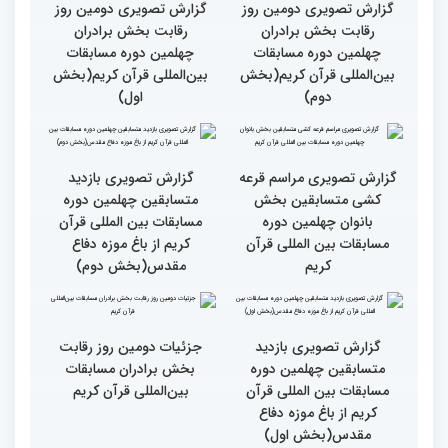
جزئیات دومین روز رقابت
استعدادیابی مجری‌گری
بخش بانوان مسابقات
قرآنی در حاشیه مسابقات
بین‌المللی قرآن کریم
بین‌المللی قرآن کریم
نخستین محفل بین‌المللی
انس با قرآن ویژه بانوان
از حضور سفیر عربستان تا
برگزار شد
استقبال بی‌نظیر کودکان و
نوجوانان/ نگاهی به حواشی
دومین روز مسابقات جهانی
قرآن به میزبانی ایران
گزارش تصویری دومین روز
گزارش تصویری دومین روز
رقابت بخش برادران
رقابت بخش برادران
چهلمین دوره مسابقات
چهلمین دوره مسابقات
بین‌المللی قرآن کریم(بخش
بین‌المللی قرآن کریم(بخش
دوم)
اول)