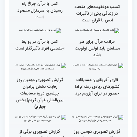
جزئیات سومین روز رقابت
فرآیند اجرایی و فنی
بخش برادران مسابقات
مسابقات قرآن با مساعدت
بین‌المللی قرآن کریم
همه بخش‌های ستاد اجرایی
به خوبی پیش رفته/ اوقاف
در مسیر توسعه علم
همه باید قرآنی و اهل قرآن
دومین محفل انس با قرآن
شویم/ ایران بیش از
ویژه بانوان در فرهنگسرای
کشورهای دیگر دغدغه مردم
امید برگزار شد
فلسطین را دارد
انس با قرآن چراغ راه
کسب موفقیت‌های متعدد
رسیدن به سرمنزل مقصود
در زندگی یکی از تأثیرات
است
انس با قرآن است
قرائت قرآن برای هر
انس با قرآن در روابط