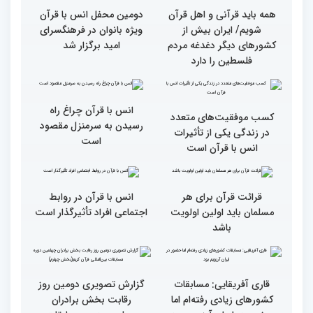
جزئیات سومین روز رقابت
فرآیند اجرایی و فنی
بخش برادران مسابقات
مسابقات قرآن با مساعدت
بین‌المللی قرآن کریم
همه بخش‌های ستاد اجرایی
به خوبی پیش رفته/ اوقاف
در مسیر توسعه علم
همه باید قرآنی و اهل قرآن
دومین محفل انس با قرآن
شویم/ ایران بیش از
ویژه بانوان در فرهنگسرای
کشورهای دیگر دغدغه مردم
امید برگزار شد
فلسطین را دارد
انس با قرآن چراغ راه
کسب موفقیت‌های متعدد
رسیدن به سرمنزل مقصود
در زندگی یکی از تأثیرات
است
انس با قرآن است