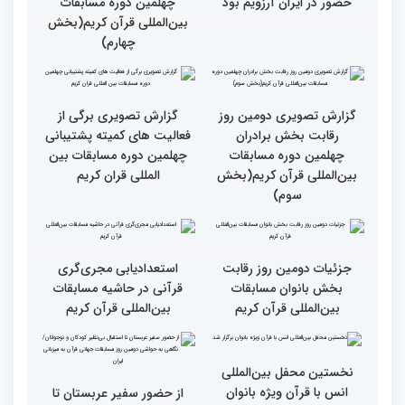
قرائت قرآن برای هر
انس با قرآن در روابط
مسلمان باید اولین اولویت
اجتماعی افراد تأثیرگذار است
باشد
قاری آفریقایی: مسابقات
گزارش تصویری دومین روز
کشورهای زیادی رفته‌ام اما
رقابت بخش برادران
حضور در ایران آرزویم بود
چهلمین دوره مسابقات
بین‌المللی قرآن کریم(بخش
چهارم)
گزارش تصویری دومین روز
گزارش تصویری برگی از
رقابت بخش برادران
فعالیت های کمیته پشتیبانی
چهلمین دوره مسابقات
چهلمین دوره مسابقات بین
بین‌المللی قرآن کریم(بخش
المللی قران کریم
سوم)