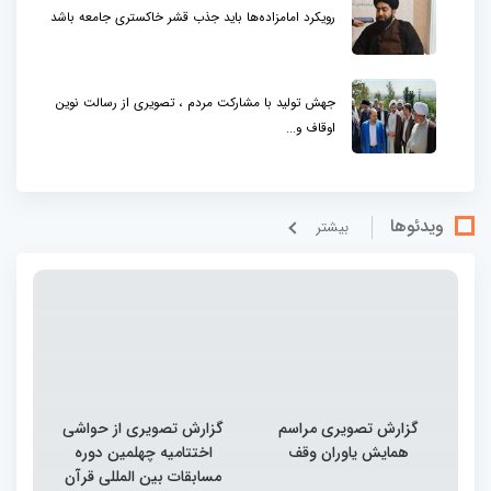
رویکرد امامزاده‌ها باید جذب قشر خاکستری جامعه باشد
جهش تولید با مشارکت مردم ، تصویری از رسالت نوین
اوقاف و...
ویدئوها
بيشتر
گزارش تصویری مراسم
گزارش تصویری از حواشی
همایش یاوران وقف
اختتامیه چهلمین دوره
مسابقات بین المللی قرآن