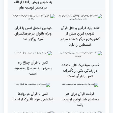
متسابقین چهلمین دوره
دیدار متسابقان با
مسابقات بین المللی قرآن
دکترخاموشی تا خوشنویسی
کریم از حسینیه جماران
آیات منتخب/ حاشیه های
سومین روز مسابقات قرآن
جزئیات سومین روز رقابت
فرآیند اجرایی و فنی
بخش برادران مسابقات
مسابقات قرآن با مساعدت
بین‌المللی قرآن کریم
همه بخش‌های ستاد اجرایی
به خوبی پیش رفته/ اوقاف
در مسیر توسعه علم
همه باید قرآنی و اهل قرآن
دومین محفل انس با قرآن
شویم/ ایران بیش از
ویژه بانوان در فرهنگسرای
کشورهای دیگر دغدغه مردم
امید برگزار شد
فلسطین را دارد