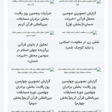
گزارش تصویری حواشی روز
۶۰ درصد مقام‌های مسابقات
پنجم چهلمین دوره مسابقات
قرآنی جهان متعلق به قاریان
بین المللی قرآن کریم
ایران است
گزارش تصویری سومین
گزارش تصویری سومین
محفل قرآنی «خیرات
محفل قرآنی «خیرات
حسان»(بخش سوم)
حسان»(بخش دوم)
گزارش تصویری سومین
جزئیات پنجمین روز رقابت
محفل قرآنی «خیرات
بخش برادران مسابقات
حسان»(بخش اول)
بین‌المللی قرآن کریم
نقش زن در مقاومت اسلامی
تجلیل از بانوان قرآنی
را نباید کوچک شمرد
برگزیده جهان اسلام در
سومین محفل «خیرات