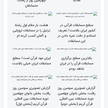
روز رقابت بخش برادران
ویژه بانوان در آستان مقدس
چهلمین دوره مسابقات
امامزاده حسن (ع) برگزار
بین‌المللی قرآن کریم(بخش
شد
اول)
قاریان و حافظان فینالیست‌
پایان رقابت بانوان در
در چهلمین دوره مسابقات
چهلمین دوره مسابقات بین
بین‌المللی قرآن معرفی
المللی قرآن/نگاهی به
شدند
چهارمین روز از رقابت
متسابقان
سطح مسابقات قرآنی در
هشت بار مقام اول رشته
کشور ایران بالاست/ تعریف
ترتیل را در مسابقات اروپایی
استادم از دقت نمره دادن در
و آلمان کسب کرده ام
این مسابقات