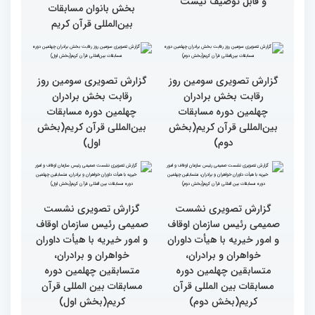
گزارش تصویری حضور
قاری نیجریایی: نوجوانان
اصحاب رسانه درچهلمین
جهان عمل به قرآن را
دوره مسابقات بین المللی
سرلوحه امور خود قرار دهند
قران کریم (بخش اول)
کتاب قرآن با قلب ما مرتبط
جزئیات سومین روز رقابت
و قابل توصیف نیست
بخش بانوان مسابقات
بین‌المللی قرآن کریم
گزارش تصویری سومین روز
گزارش تصویری سومین روز
رقابت بخش برادران
رقابت بخش برادران
چهلمین دوره مسابقات
چهلمین دوره مسابقات
بین‌المللی قرآن کریم(بخش
بین‌المللی قرآن کریم(بخش
دوم)
اول)