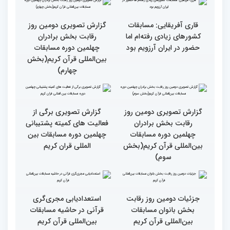
انس با قرآن چراغ راه
کسب موفقیت‌های متعدد
رسیدن به سرمنزل مقصود
در زندگی یکی از تأثیرات
است
انس با قرآن است
قرائت قرآن برای هر
انس با قرآن در روابط
مسلمان باید اولین اولویت
اجتماعی افراد تأثیرگذار است
باشد
قاری آفریقایی: مسابقات
گزارش تصویری دومین روز
کشورهای زیادی رفته‌ام اما
رقابت بخش برادران
حضور در ایران آرزویم بود
چهلمین دوره مسابقات
بین‌المللی قرآن کریم(بخش
چهارم)
گزارش تصویری دومین روز
گزارش تصویری برگی از