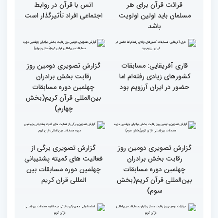
انس با قرآن چراغ راه
کسب موفقیت‌های متعدد
رسیدن به سرمنزل مقصود
در زندگی یکی از تأثیرات
است
انس با قرآن است
قرائت قرآن برای هر
انس با قرآن در روابط
مسلمان باید اولین اولویت
اجتماعی افراد تأثیرگذار است
باشد
قاری آفریقایی: مسابقات
گزارش تصویری دومین روز
کشورهای زیادی رفته‌ام اما
رقابت بخش برادران
حضور در ایران آرزویم بود
چهلمین دوره مسابقات
بین‌المللی قرآن کریم(بخش
چهارم)