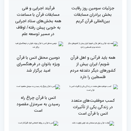
از ابتهال‌خوانی بداهه در
متسابقین چهلمین دوره
دیدار متسابقان با
مسابقات بین المللی قرآن
دکترخاموشی تا خوشنویسی
کریم از حسینیه جماران
آیات منتخب/ حاشیه های
سومین روز مسابقات قرآن
جزئیات سومین روز رقابت
فرآیند اجرایی و فنی
بخش برادران مسابقات
مسابقات قرآن با مساعدت
بین‌المللی قرآن کریم
همه بخش‌های ستاد اجرایی
به خوبی پیش رفته/ اوقاف
در مسیر توسعه علم
همه باید قرآنی و اهل قرآن
دومین محفل انس با قرآن
شویم/ ایران بیش از
ویژه بانوان در فرهنگسرای
کشورهای دیگر دغدغه مردم
امید برگزار شد
فلسطین را دارد