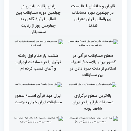
گزارش تصویری چهارمین
سومین محفل انس با قرآن
روز رقابت بخش برادران
ویژه بانوان در آستان مقدس
چهلمین دوره مسابقات
امامزاده حسن (ع) برگزار
بین‌المللی قرآن کریم(بخش
شد
اول)
قاریان و حافظان فینالیست‌
پایان رقابت بانوان در
در چهلمین دوره مسابقات
چهلمین دوره مسابقات بین
بین‌المللی قرآن معرفی
المللی قرآن/نگاهی به
شدند
چهارمین روز از رقابت
متسابقان
سطح مسابقات قرآنی در
هشت بار مقام اول رشته
کشور ایران بالاست/ تعریف
ترتیل را در مسابقات اروپایی
استادم از دقت نمره دادن در
و آلمان کسب کرده ام
این مسابقات