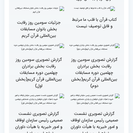
گزارش تصویری حضور
قاری نیجریایی: نوجوانان
اصحاب رسانه درچهلمین
جهان عمل به قرآن را
دوره مسابقات بین المللی
سرلوحه امور خود قرار دهند
قران کریم (بخش اول)
کتاب قرآن با قلب ما مرتبط
جزئیات سومین روز رقابت
و قابل توصیف نیست
بخش بانوان مسابقات
بین‌المللی قرآن کریم
گزارش تصویری سومین روز
گزارش تصویری سومین روز
رقابت بخش برادران
رقابت بخش برادران
چهلمین دوره مسابقات
چهلمین دوره مسابقات
بین‌المللی قرآن کریم(بخش
بین‌المللی قرآن کریم(بخش
دوم)
اول)