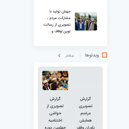
جهش تولید با
مشارکت مردم ،
تصویری از رسالت
نوین اوقاف و...
ویدئوها
بيشتر
گزارش
گزارش
تصویری
تصویری از
مراسم
حواشی
همایش
اختتامیه
یاوران وقف
چهلمین دوره