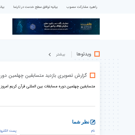
راهبرد مشارکت مصوب
بیانیه توافق سطح خدمت در تارنما
بیا
ویدئوها
بيشتر
گزارش تصویری بازدید متسابقین چهلمین دوره
متسابقین چهلمین دوره مسابقات بین المللی قرآن کریم امروز 28بهمن ماه از باغ موزه دفاع مقدس بازدید کردند.
نظر شما
نام
پست الكترون