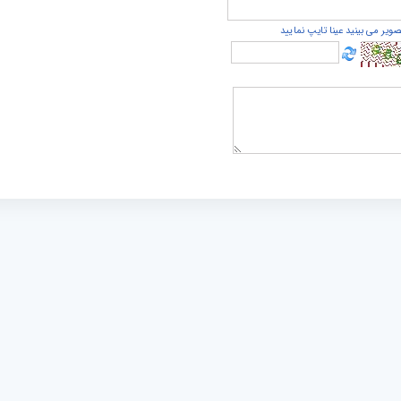
صویر می بینید عینا تایپ نمایید