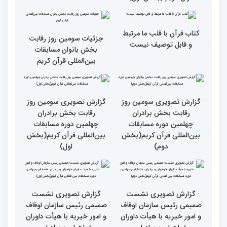
گزارش تصویری حضور
قاری نیجریایی: نوجوانان
اصحاب رسانه درچهلمین
جهان عمل به قرآن را
دوره مسابقات بین المللی
سرلوحه امور خود قرار دهند
قران کریم (بخش اول)
کتاب قرآن با قلب ما مرتبط
جزئیات سومین روز رقابت
و قابل توصیف نیست
بخش بانوان مسابقات
بین‌المللی قرآن کریم
گزارش تصویری سومین روز
گزارش تصویری سومین روز
رقابت بخش برادران
رقابت بخش برادران
چهلمین دوره مسابقات
چهلمین دوره مسابقات
بین‌المللی قرآن کریم(بخش
بین‌المللی قرآن کریم(بخش
دوم)
اول)