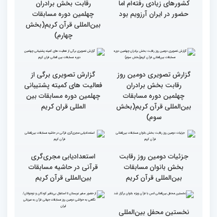
است
انس با قرآن است
قرائت قرآن برای هر
انس با قرآن در روابط
مسلمان باید اولین اولویت
اجتماعی افراد تأثیرگذار است
باشد
قاری آفریقایی: مسابقات
گزارش تصویری دومین روز
کشورهای زیادی رفته‌ام اما
رقابت بخش برادران
حضور در ایران آرزویم بود
چهلمین دوره مسابقات
بین‌المللی قرآن کریم(بخش
چهارم)
گزارش تصویری دومین روز
گزارش تصویری برگی از
رقابت بخش برادران
فعالیت های کمیته پشتیبانی
چهلمین دوره مسابقات
چهلمین دوره مسابقات بین
بین‌المللی قرآن کریم(بخش
المللی قران کریم