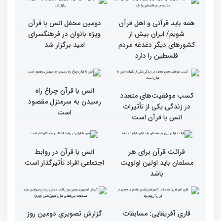
آیات منتخب/ حاشیه های
سومین روز مسابقات قرآن
جزئیات سومین روز رقابت
فرآیند اجرایی و فنی
بخش برادران مسابقات
مسابقات قرآن با مساعدت
بین‌المللی قرآن کریم
همه بخش‌های ستاد اجرایی
به خوبی پیش رفته/ اوقاف
در مسیر توسعه علم
همه باید قرآنی و اهل قرآن
دومین محفل انس با قرآن
شویم/ ایران بیش از
ویژه بانوان در فرهنگسرای
کشورهای دیگر دغدغه مردم
امید برگزار شد
فلسطین را دارد
انس با قرآن چراغ راه
کسب موفقیت‌های متعدد
رسیدن به سرمنزل مقصود
در زندگی یکی از تأثیرات