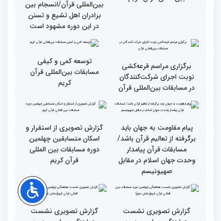
گزارش تصویری آیین
حضور متسابقین چهلمین
افتتاحیه چهلمین دوره
دوره مسابقات بین‌المللی
مسابقات بین المللی قرآن
قرآن کریم در حرم مطهر امام
کریم (بخش اول)
خمینی (ره)
اجرای ۱۳ شرکت‌کننده در
اجرای دوهزار برنامه اصلی و
اولین روز مسابقات
جانبی در ایام مسابقات
بین‌المللی قرآن کریم
بین‌المللی قرآن/انسجام بین
برادران اهل تشیع و تسنن
در این دوره مشهود است
توسعه کمی و کیفی
برگزاری مراسم قرعه‌‌کشی
مسابقات بین‌المللی قرآن
نوبت اجرای شرکت‌کنندگان
کریم
در مسابقات بین‌المللی قرآن