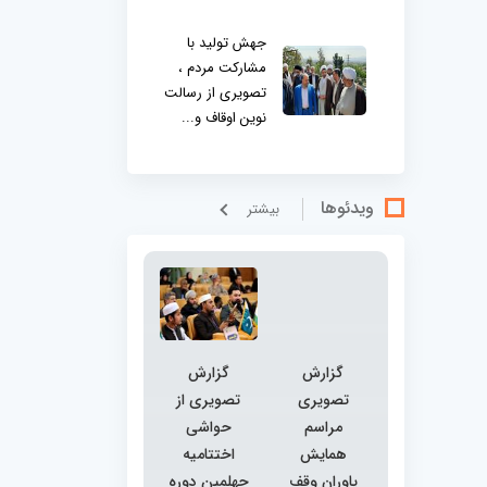
جهش تولید با
مشارکت مردم ،
تصویری از رسالت
نوین اوقاف و...
ویدئوها
بيشتر
گزارش
گزارش
تصویری
تصویری از
مراسم
حواشی
همایش
اختتامیه
یاوران وقف
چهلمین دوره