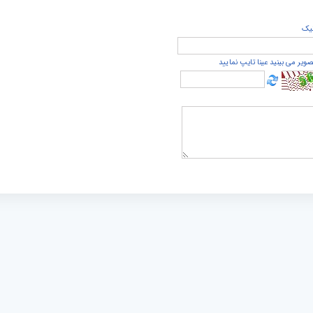
يک
صویر می بینید عینا تایپ نمایید