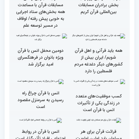
گزارش تصویری بازدید
از ابتهال‌خوانی بداهه در
متسابقین چهلمین دوره
دیدار متسابقان با
مسابقات بین المللی قرآن
دکترخاموشی تا خوشنویسی
کریم از حسینیه جماران
آیات منتخب/ حاشیه های
سومین روز مسابقات قرآن
جزئیات سومین روز رقابت
فرآیند اجرایی و فنی
بخش برادران مسابقات
مسابقات قرآن با مساعدت
بین‌المللی قرآن کریم
همه بخش‌های ستاد اجرایی
به خوبی پیش رفته/ اوقاف
در مسیر توسعه علم
همه باید قرآنی و اهل قرآن
دومین محفل انس با قرآن
شویم/ ایران بیش از
ویژه بانوان در فرهنگسرای
کشورهای دیگر دغدغه مردم
امید برگزار شد
فلسطین را دارد