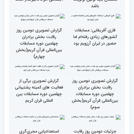
انس با قرآن چراغ راه
کسب موفقیت‌های متعدد
رسیدن به سرمنزل مقصود
در زندگی یکی از تأثیرات
است
انس با قرآن است
قرائت قرآن برای هر
انس با قرآن در روابط
مسلمان باید اولین اولویت
اجتماعی افراد تأثیرگذار است
باشد
قاری آفریقایی: مسابقات
گزارش تصویری دومین روز
کشورهای زیادی رفته‌ام اما
رقابت بخش برادران
حضور در ایران آرزویم بود
چهلمین دوره مسابقات
بین‌المللی قرآن کریم(بخش
چهارم)