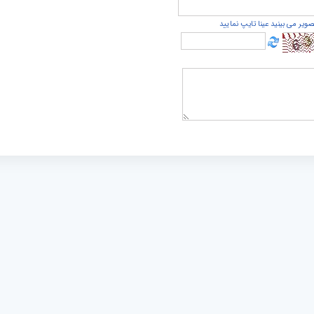
صویر می بینید عینا تایپ نمایید