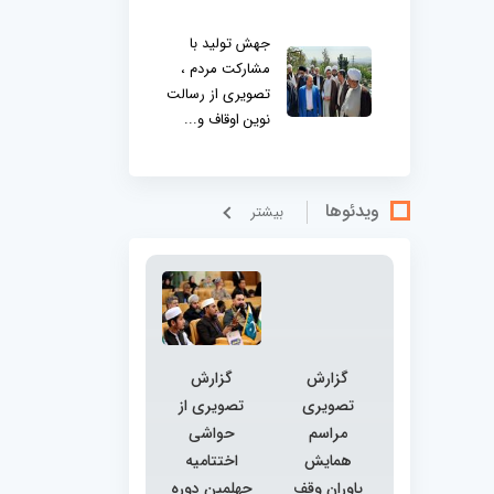
جهش تولید با
مشارکت مردم ،
تصویری از رسالت
نوین اوقاف و...
ویدئوها
بيشتر
گزارش
گزارش
تصویری
تصویری از
مراسم
حواشی
همایش
اختتامیه
یاوران وقف
چهلمین دوره