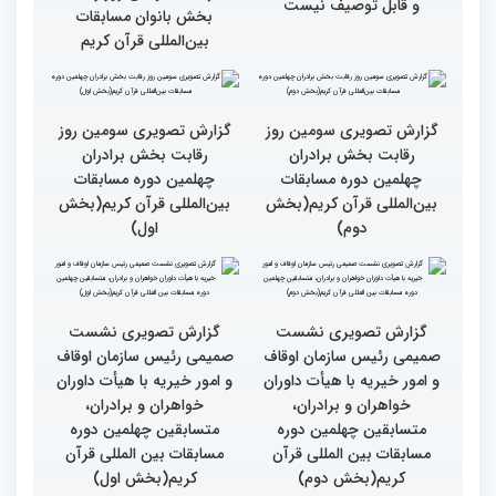
گزارش تصویری حضور
قاری نیجریایی: نوجوانان
اصحاب رسانه درچهلمین
جهان عمل به قرآن را
دوره مسابقات بین المللی
سرلوحه امور خود قرار دهند
قران کریم (بخش اول)
کتاب قرآن با قلب ما مرتبط
جزئیات سومین روز رقابت
و قابل توصیف نیست
بخش بانوان مسابقات
بین‌المللی قرآن کریم
گزارش تصویری سومین روز
گزارش تصویری سومین روز
رقابت بخش برادران
رقابت بخش برادران
چهلمین دوره مسابقات
چهلمین دوره مسابقات
بین‌المللی قرآن کریم(بخش
بین‌المللی قرآن کریم(بخش
دوم)
اول)