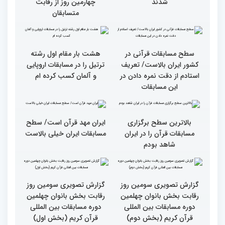
روز رقابت بخش برادران
ویژه بانوان در آستان مقدس
چهلمین دوره مسابقات
امامزاده حسن (ع) برگزار
بین‌المللی قرآن کریم(بخش
شد
اول)
قاریان و حافظان فینالیست‌
پایان رقابت بانوان در
در چهلمین دوره مسابقات
چهلمین دوره مسابقات بین
بین‌المللی قرآن معرفی
المللی قرآن/نگاهی به
شدند
چهارمین روز از رقابت
متسابقان
سطح مسابقات قرآنی در
هشت بار مقام اول رشته
کشور ایران بالاست/ تعریف
ترتیل را در مسابقات اروپایی
استادم از دقت نمره دادن در
و آلمان کسب کرده ام
این مسابقات