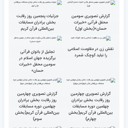
بین المللی قرآن کریم
۶۰ درصد مقام‌های مسابقات
قرآنی جهان متعلق به قاریان
ایران است
گزارش تصویری سومین
گزارش تصویری سومین
محفل قرآنی «خیرات
محفل قرآنی «خیرات
حسان»(بخش سوم)
حسان»(بخش دوم)
گزارش تصویری سومین
جزئیات پنجمین روز رقابت
محفل قرآنی «خیرات
بخش برادران مسابقات
حسان»(بخش اول)
بین‌المللی قرآن کریم
نقش زن در مقاومت اسلامی
تجلیل از بانوان قرآنی
را نباید کوچک شمرد
برگزیده جهان اسلام در