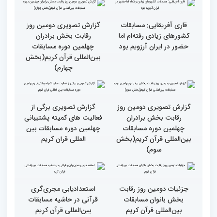
انس با قرآن چراغ راه
کسب موفقیت‌های متعدد
رسیدن به سرمنزل مقصود
در زندگی یکی از تأثیرات
است
انس با قرآن است
قرائت قرآن برای هر
انس با قرآن در روابط
مسلمان باید اولین اولویت
اجتماعی افراد تأثیرگذار است
باشد
قاری آفریقایی: مسابقات
گزارش تصویری دومین روز
کشورهای زیادی رفته‌ام اما
رقابت بخش برادران
حضور در ایران آرزویم بود
چهلمین دوره مسابقات
بین‌المللی قرآن کریم(بخش
چهارم)
گزارش تصویری دومین روز
گزارش تصویری برگی از