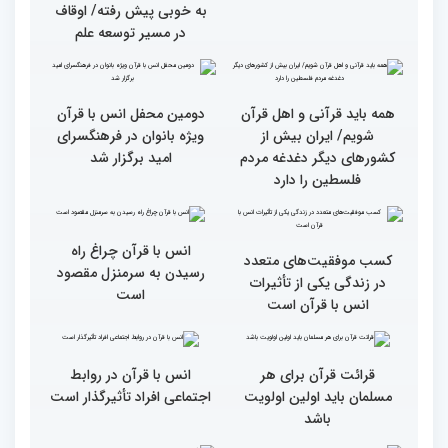
از ابتهال‌خوانی بداهه در
متسابقین چهلمین دوره
دیدار متسابقان با
مسابقات بین المللی قرآن
دکترخاموشی تا خوشنویسی
کریم از حسینیه جماران
آیات منتخب/ حاشیه های
سومین روز مسابقات قرآن
جزئیات سومین روز رقابت
فرآیند اجرایی و فنی
بخش برادران مسابقات
مسابقات قرآن با مساعدت
بین‌المللی قرآن کریم
همه بخش‌های ستاد اجرایی
به خوبی پیش رفته/ اوقاف
در مسیر توسعه علم
همه باید قرآنی و اهل قرآن
دومین محفل انس با قرآن
شویم/ ایران بیش از
ویژه بانوان در فرهنگسرای
کشورهای دیگر دغدغه مردم
امید برگزار شد
فلسطین را دارد