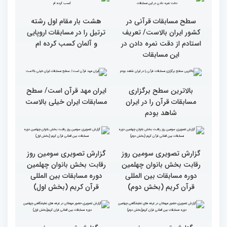
قاریان و حافظان فینالیست‌
پایان رقابت بانوان در
در چهلمین دوره مسابقات
چهلمین دوره مسابقات بین
بین‌المللی قرآن معرفی
المللی قرآن/نگاهی به
شدند
چهارمین روز از رقابت
متسابقان
سطح مسابقات قرآنی در
هشت بار مقام اول رشته
کشور ایران بالاست/ تعریف
ترتیل را در مسابقات اروپایی
استادم از دقت نمره دادن در
و آلمان کسب کرده ام
این مسابقات
بالاترین سطح برگزاری
ایران مهد قرآن است/ سطح
مسابقات قرآن را در ایران
مسابقات ایران خیلی بالاست
شاهد بودم