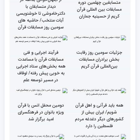
گزارش تصویری دومین روز
گزارش تصویری دومین روز
رقابت بخش بانوان چهلمین
رقابت بخش بانوان چهلمین
دوره مسابقات بین المللی
دوره مسابقات بین المللی
قرآن کریم (بخش دوم)
قرآن کریم (بخش اول)
گزارش تصویری بازدید
از ابتهال‌خوانی بداهه در
متسابقین چهلمین دوره
دیدار متسابقان با
مسابقات بین المللی قرآن
دکترخاموشی تا خوشنویسی
کریم از حسینیه جماران
آیات منتخب/ حاشیه های
سومین روز مسابقات قرآن
جزئیات سومین روز رقابت
فرآیند اجرایی و فنی
بخش برادران مسابقات
مسابقات قرآن با مساعدت
بین‌المللی قرآن کریم
همه بخش‌های ستاد اجرایی
به خوبی پیش رفته/ اوقاف
در مسیر توسعه علم