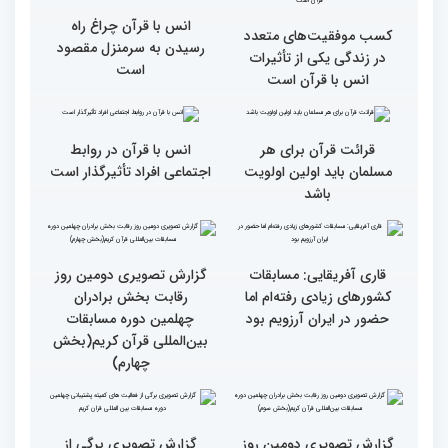
همه باید قرآنی و اهل قرآن
دومین محفل انس با قرآن
شویم/ ایران بیش از
ویژه بانوان در فرهنگسرای
کشورهای دیگر دغدغه مردم
امید برگزار شد
فلسطین را دارد
انس با قرآن چراغ راه
کسب موفقیت‌های متعدد
رسیدن به سرمنزل مقصود
در زندگی یکی از تأثیرات
است
انس با قرآن است
قرائت قرآن برای هر
انس با قرآن در روابط
مسلمان باید اولین اولویت
اجتماعی افراد تأثیرگذار است
باشد
قاری آفریقایی: مسابقات
گزارش تصویری دومین روز