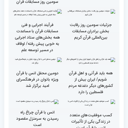
گزارش تصویری بازدید
از ابتهال‌خوانی بداهه در
متسابقین چهلمین دوره
دیدار متسابقان با
مسابقات بین المللی قرآن
دکترخاموشی تا خوشنویسی
کریم از حسینیه جماران
آیات منتخب/ حاشیه های
سومین روز مسابقات قرآن
جزئیات سومین روز رقابت
فرآیند اجرایی و فنی
بخش برادران مسابقات
مسابقات قرآن با مساعدت
بین‌المللی قرآن کریم
همه بخش‌های ستاد اجرایی
به خوبی پیش رفته/ اوقاف
در مسیر توسعه علم
همه باید قرآنی و اهل قرآن
دومین محفل انس با قرآن
شویم/ ایران بیش از
ویژه بانوان در فرهنگسرای
کشورهای دیگر دغدغه مردم
امید برگزار شد