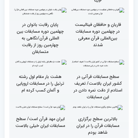
روز رقابت بخش برادران
چهلمین دوره مسابقات
بین‌المللی قرآن کریم(بخش
سومین محفل انس با قرآن
اول)
ویژه بانوان در آستان مقدس
امامزاده حسن (ع) برگزار
شد
قاریان و حافظان فینالیست‌
پایان رقابت بانوان در
در چهلمین دوره مسابقات
چهلمین دوره مسابقات بین
بین‌المللی قرآن معرفی
المللی قرآن/نگاهی به
شدند
چهارمین روز از رقابت
متسابقان
سطح مسابقات قرآنی در
هشت بار مقام اول رشته
کشور ایران بالاست/ تعریف
ترتیل را در مسابقات اروپایی
استادم از دقت نمره دادن در
و آلمان کسب کرده ام
این مسابقات