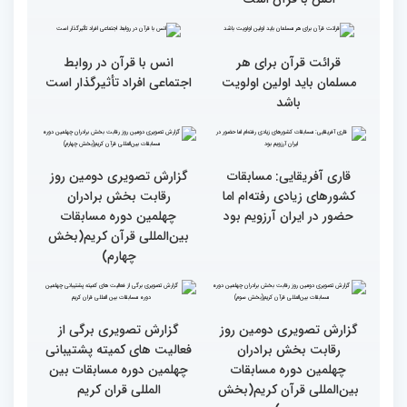
فلسطین را دارد
انس با قرآن چراغ راه
کسب موفقیت‌های متعدد
رسیدن به سرمنزل مقصود
در زندگی یکی از تأثیرات
است
انس با قرآن است
قرائت قرآن برای هر
انس با قرآن در روابط
مسلمان باید اولین اولویت
اجتماعی افراد تأثیرگذار است
باشد
قاری آفریقایی: مسابقات
گزارش تصویری دومین روز
کشورهای زیادی رفته‌ام اما
رقابت بخش برادران
حضور در ایران آرزویم بود
چهلمین دوره مسابقات
بین‌المللی قرآن کریم(بخش
چهارم)