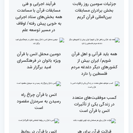
گزارش تصویری بازدید
از ابتهال‌خوانی بداهه در
متسابقین چهلمین دوره
دیدار متسابقان با
مسابقات بین المللی قرآن
دکترخاموشی تا خوشنویسی
کریم از حسینیه جماران
آیات منتخب/ حاشیه های
سومین روز مسابقات قرآن
جزئیات سومین روز رقابت
فرآیند اجرایی و فنی
بخش برادران مسابقات
مسابقات قرآن با مساعدت
بین‌المللی قرآن کریم
همه بخش‌های ستاد اجرایی
به خوبی پیش رفته/ اوقاف
در مسیر توسعه علم
همه باید قرآنی و اهل قرآن
دومین محفل انس با قرآن
شویم/ ایران بیش از
ویژه بانوان در فرهنگسرای