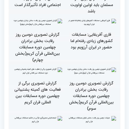
کشورهای دیگر دغدغه مردم
امید برگزار شد
فلسطین را دارد
انس با قرآن چراغ راه
کسب موفقیت‌های متعدد
رسیدن به سرمنزل مقصود
در زندگی یکی از تأثیرات
است
انس با قرآن است
قرائت قرآن برای هر
انس با قرآن در روابط
مسلمان باید اولین اولویت
اجتماعی افراد تأثیرگذار است
باشد
قاری آفریقایی: مسابقات
گزارش تصویری دومین روز
کشورهای زیادی رفته‌ام اما
رقابت بخش برادران
حضور در ایران آرزویم بود
چهلمین دوره مسابقات
بین‌المللی قرآن کریم(بخش
چهارم)