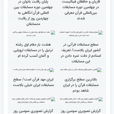
روز رقابت بخش برادران
ویژه بانوان در آستان مقدس
چهلمین دوره مسابقات
امامزاده حسن (ع) برگزار
بین‌المللی قرآن کریم(بخش
شد
اول)
قاریان و حافظان فینالیست‌
پایان رقابت بانوان در
در چهلمین دوره مسابقات
چهلمین دوره مسابقات بین
بین‌المللی قرآن معرفی
المللی قرآن/نگاهی به
شدند
چهارمین روز از رقابت
متسابقان
سطح مسابقات قرآنی در
هشت بار مقام اول رشته
کشور ایران بالاست/ تعریف
ترتیل را در مسابقات اروپایی
استادم از دقت نمره دادن در
و آلمان کسب کرده ام
این مسابقات