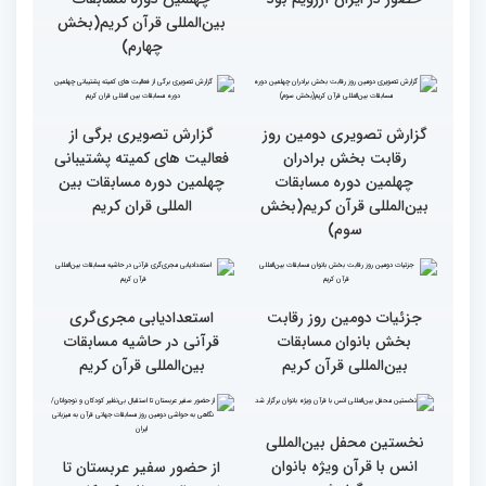
قرائت قرآن برای هر
انس با قرآن در روابط
مسلمان باید اولین اولویت
اجتماعی افراد تأثیرگذار است
باشد
قاری آفریقایی: مسابقات
گزارش تصویری دومین روز
کشورهای زیادی رفته‌ام اما
رقابت بخش برادران
حضور در ایران آرزویم بود
چهلمین دوره مسابقات
بین‌المللی قرآن کریم(بخش
چهارم)
گزارش تصویری دومین روز
گزارش تصویری برگی از
رقابت بخش برادران
فعالیت های کمیته پشتیبانی
چهلمین دوره مسابقات
چهلمین دوره مسابقات بین
بین‌المللی قرآن کریم(بخش
المللی قران کریم
سوم)