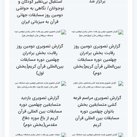
جزئیات دومین روز رقابت
استعدادیابی مجری‌گری
بخش بانوان مسابقات
قرآنی در حاشیه مسابقات
بین‌المللی قرآن کریم
بین‌المللی قرآن کریم
نخستین محفل بین‌المللی
انس با قرآن ویژه بانوان
از حضور سفیر عربستان تا
برگزار شد
استقبال بی‌نظیر کودکان و
نوجوانان/ نگاهی به حواشی
دومین روز مسابقات جهانی
قرآن به میزبانی ایران
گزارش تصویری دومین روز
گزارش تصویری دومین روز
رقابت بخش برادران
رقابت بخش برادران
چهلمین دوره مسابقات
چهلمین دوره مسابقات
بین‌المللی قرآن کریم(بخش
بین‌المللی قرآن کریم(بخش
دوم)
اول)