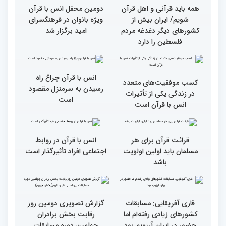
جزئیات سومین روز رقابت
فرآیند اجرایی و فنی
بخش برادران مسابقات
مسابقات قرآن با مساعدت
بین‌المللی قرآن کریم
همه بخش‌های ستاد اجرایی
به خوبی پیش رفته/ اوقاف
در مسیر توسعه علم
همه باید قرآنی و اهل قرآن
دومین محفل انس با قرآن
شویم/ ایران بیش از
ویژه بانوان در فرهنگسرای
کشورهای دیگر دغدغه مردم
امید برگزار شد
فلسطین را دارد
انس با قرآن چراغ راه
کسب موفقیت‌های متعدد
رسیدن به سرمنزل مقصود
در زندگی یکی از تأثیرات
است
انس با قرآن است