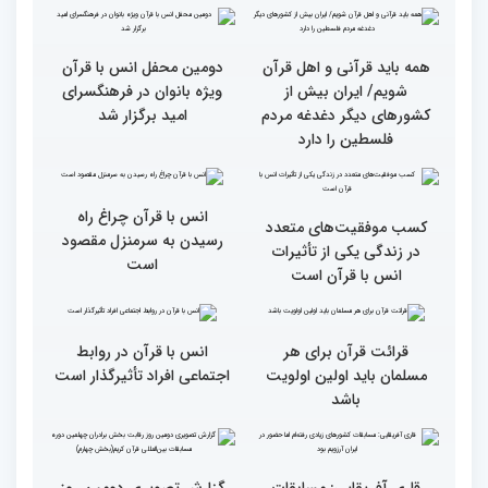
جزئیات سومین روز رقابت
فرآیند اجرایی و فنی
بخش برادران مسابقات
مسابقات قرآن با مساعدت
بین‌المللی قرآن کریم
همه بخش‌های ستاد اجرایی
به خوبی پیش رفته/ اوقاف
در مسیر توسعه علم
همه باید قرآنی و اهل قرآن
دومین محفل انس با قرآن
شویم/ ایران بیش از
ویژه بانوان در فرهنگسرای
کشورهای دیگر دغدغه مردم
امید برگزار شد
فلسطین را دارد
انس با قرآن چراغ راه
کسب موفقیت‌های متعدد
رسیدن به سرمنزل مقصود
در زندگی یکی از تأثیرات
است
انس با قرآن است