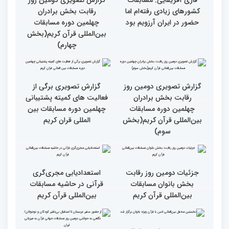
قرائت قرآن برای هر
انس با قرآن در روابط
مسلمان باید اولین اولویت
اجتماعی افراد تأثیرگذار است
باشد
قاری آفریقایی: مسابقات
گزارش تصویری دومین روز
کشورهای زیادی رفته‌ام اما
رقابت بخش برادران
حضور در ایران آرزویم بود
چهلمین دوره مسابقات
بین‌المللی قرآن کریم(بخش
چهارم)
گزارش تصویری دومین روز
گزارش تصویری برگی از
رقابت بخش برادران
فعالیت های کمیته پشتیبانی
چهلمین دوره مسابقات
چهلمین دوره مسابقات بین
بین‌المللی قرآن کریم(بخش
المللی قران کریم
سوم)