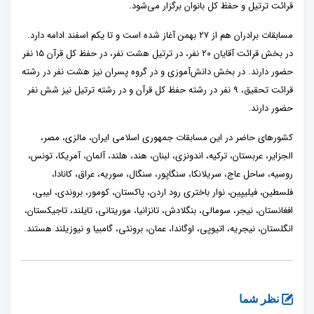
قرائت ترتیل و حفظ کل بانوان برگزار می‌شود.
مسابقات برادران هم از ۲۷ بهمن آغاز شده است و تا یکم اسفند ادامه دارد.
در بخش قرائت آقایان ۲۰ نفر، در ترتیل هشت نفر، در حفظ کل قرآن ۱۵ نفر
حضور دارند. در بخش دانش‌آموزی و در گروه پسران نیز هشت نفر در رشته
قرائت تحقیق، ۹ نفر در رشته حفظ کل قرآن و در رشته ترتیل نیز شش نفر
حضور دارند.
کشورهای حاضر در این مسابقات جمهوری اسلامی ایران، مالزی، مصر،
الجزایر، عربستان، ترکیه، اندونزی، لبنان، هند، هلند، آلمان، آمریکا، تونس،
روسیه، ساحل عاج، سریلانکا، سنگاپور، سنگال، سوریه، عراق، کانادا،
فلسطین، فیلیپین، نوار باختری رود اردن، پاکستان، کومور، بروندی، لیبی،
افغانستان، نیجر، سومالی، بنگلادش، تانزانیا، موریتانی، تایلند، تاجیکستان،
انگلستان، نیجریه، اتیوپی، اوگاندا، عمان، برونئی، گامبیا و نیوزیلند هستند.
نظر شما