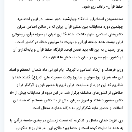
حفظ قرآن» راه‌اندازی شود.
محمدمهدی اسماعیلی شامگاه چهارشنبه -دوم اسفند- در آیین اختتامیه
چهلمین دوره مسابقات بین‌المللی قرآن ایران که در سالن اجلاس سران
کشورهای اسلامی اظهار داشت: هدف‌گذاری ایران در حوزه قرآن، روخوانی
قرآن توسط همه جامعه ایرانی و تربیت ۱۰ میلیون حافظ در کشور است،
برای رسیدن به این قله باید ضمن ایجاد قرارگاه حفظ قرآن و پایه‌گذاری آن
در کشور، عزم جدی در میان همه بخش‌ها اتفاق بیفتد.
وزیر فرهنگ و ارشاد اسلامی با تبریک ایام نورانی ماه شعبان المعظم و اعیاد
این ماه به‌ویژه روز جوان و سالروز ولادت حضرت علی اکبر(ع) گفت: خدا را
شاکریم که این دوره از مسابقات قرآن کریم با حضور قوی و اثرگذار قرا و
حفاظی از کشورهای مختلف برگزار شد. در این دروه از مسابقات بیش از ۱۱۰
کشور حضور داشتند و امروز میزبان بیش از ۴۰ کشور هستیم که همه این
اتفاقات و حضور مایه شکرگزاری به درگاه خداوند متعال است.
وی افزود: خدای متعال را شاکریم که نعمت زیستن در چنین جامعه قرآنی را
به همه ما عنایت کرده است و حتما بهره والای این امر نثار روح ملکوتی