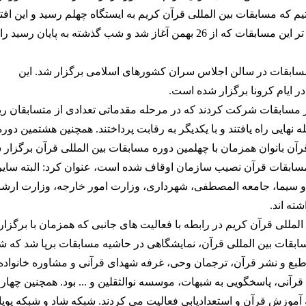
یم که مسابقات بین المللی قرآن کریم به ایستگاه چهلم رسید و این افت
را سازمان اوقاف پیدا کرد که با شکوه هرچه تمام تر این مسابقات که از 26 بهمن آغاز شد و شب گذشته به پایان رسید را
 مسابقات در سالن اجلاس سران کشورهای اسلامی برگزار شد. این
ایام کرونا برگزار شده است.
11 کشور در این دوره از مسابقات شرکت کردند که در مرحله مقدماتی تعدادی از متسابقان
 از 40 کشوردنیا 69 نفر به مرحله نهایی راه یافتند و با یکدیگر به رقابت پرداختند. همچنین هشتمین دور
ن بانوان همزمان با چهلمین دوره مسابقات بین المللی قرآن برگزار 
ی مسابقات قرآن نصیب سازمان اوقاف شده است
،
عنوان کرد: البته سایر
 سیما، جامعه المصطفی، شهرداری، وزارت امور خارجه، وزارت ارشاد
ته اند.
مللی قرآن کریم در رابطه با فعالیت های جانبی که همزمان با برگزا
سابقات بین المللی قرآن، نمایشگاهی در حاشیه مسابقات برپا شد که 
طبع و نشر قرآن، ترجمان وحی، غرفه شهدای قرآنی و مشاوره خانواده
قرآنی، پاسخگویی به شبهات، موسسه نوالثقلین و ... بود. همچنین چهار
 آموزش قرآن و استعدادیابی فعالیت می کردند. شبکه شاد و شبکه پویا 