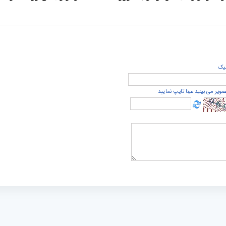
يک
صویر می بینید عینا تایپ نمایید