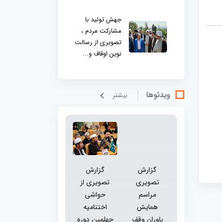
جهش تولید با
مشارکت مردم ،
تصویری از رسالت
نوین اوقاف و...
ویدئوها
بيشتر
گزارش
گزارش
تصویری
تصویری از
مراسم
حواشی
همایش
اختتامیه
یاوران وقف
چهلمین دوره