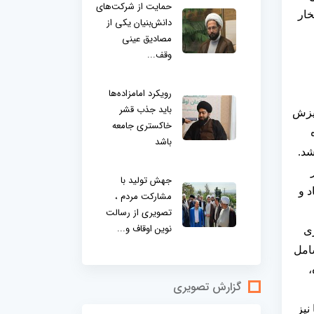
حمایت از شرکت‌های
خار
دانش‌بنیان یکی از
مصادیق عینی
وقف...
رویکرد امامزاده‌ها
باید جذب قشر
 ریزش
خاکستری جامعه
ه
باشد
شد.
جهش تولید با
 و
مشارکت مردم ،
تصویری از رسالت
نوین اوقاف و...
ری
شامل
،
گزارش تصویری
نیز