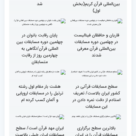
دوم)
گزارش تصویری چهارمین
سومین محفل انس با قرآن
روز رقابت بخش برادران
ویژه بانوان در آستان مقدس
چهلمین دوره مسابقات
امامزاده حسن (ع) برگزار
بین‌المللی قرآن کریم(بخش
شد
اول)
قاریان و حافظان فینالیست‌
پایان رقابت بانوان در
در چهلمین دوره مسابقات
چهلمین دوره مسابقات بین
بین‌المللی قرآن معرفی
المللی قرآن/نگاهی به
شدند
چهارمین روز از رقابت
متسابقان
سطح مسابقات قرآنی در
هشت بار مقام اول رشته