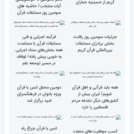
قرآن کریم (بخش دوم)
قرآن کریم (بخش اول)
گزارش تصویری بازدید
از ابتهال‌خوانی بداهه در
متسابقین چهلمین دوره
دیدار متسابقان با
مسابقات بین المللی قرآن
دکترخاموشی تا خوشنویسی
کریم از حسینیه جماران
آیات منتخب/ حاشیه های
سومین روز مسابقات قرآن
جزئیات سومین روز رقابت
فرآیند اجرایی و فنی
بخش برادران مسابقات
مسابقات قرآن با مساعدت
بین‌المللی قرآن کریم
همه بخش‌های ستاد اجرایی
به خوبی پیش رفته/ اوقاف
در مسیر توسعه علم
همه باید قرآنی و اهل قرآن
دومین محفل انس با قرآن