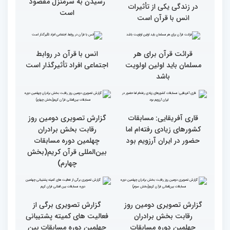
شویم/ ایران بیش از
ویژه بانوان در فرهنگسرای
کشورهای دیگر دغدغه مردم
امید برگزار شد
فلسطین را دارد
انس با قرآن چراغ راه
کسب موفقیت‌های متعدد
رسیدن به سرمنزل مقصود
در زندگی یکی از تأثیرات
است
انس با قرآن است
قرائت قرآن برای هر
انس با قرآن در روابط
مسلمان باید اولین اولویت
اجتماعی افراد تأثیرگذار است
باشد
قاری آفریقایی: مسابقات
گزارش تصویری دومین روز
کشورهای زیادی رفته‌ام اما
رقابت بخش برادران
حضور در ایران آرزویم بود
چهلمین دوره مسابقات
بین‌المللی قرآن کریم(بخش