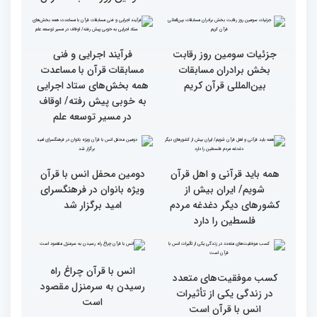
دیدار متسابقان با
مسابقات بین المللی قرآن
دکترخاموشی تا خوشنویسی
کریم از حسینیه جماران
آیات منتخب/ حاشیه های
سومین روز مسابقات قرآن
جزئیات سومین روز رقابت
فرآیند اجرایی و فنی
بخش برادران مسابقات
مسابقات قرآن با مساعدت
بین‌المللی قرآن کریم
همه بخش‌های ستاد اجرایی
به خوبی پیش رفته/ اوقاف
در مسیر توسعه علم
همه باید قرآنی و اهل قرآن
دومین محفل انس با قرآن
شویم/ ایران بیش از
ویژه بانوان در فرهنگسرای
کشورهای دیگر دغدغه مردم
امید برگزار شد
فلسطین را دارد