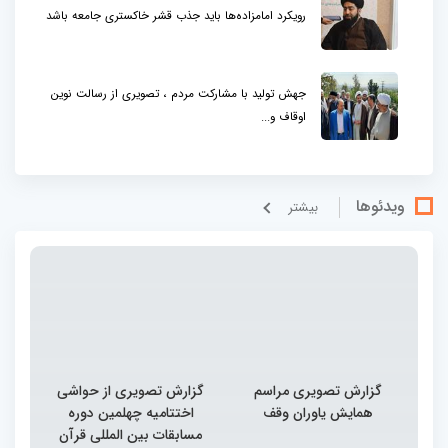
رویکرد امامزاده‌ها باید جذب قشر خاکستری جامعه باشد
جهش تولید با مشارکت مردم ، تصویری از رسالت نوین
اوقاف و...
ویدئوها
بيشتر
گزارش تصویری مراسم
گزارش تصویری از حواشی
همایش یاوران وقف
اختتامیه چهلمین دوره
مسابقات بین المللی قرآن