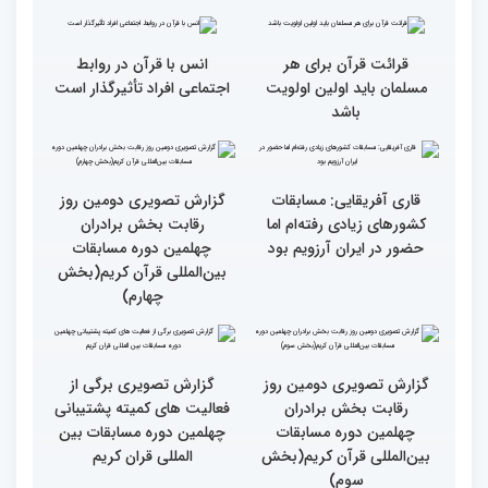
انس با قرآن چراغ راه
کسب موفقیت‌های متعدد
رسیدن به سرمنزل مقصود
در زندگی یکی از تأثیرات
است
انس با قرآن است
قرائت قرآن برای هر
انس با قرآن در روابط
مسلمان باید اولین اولویت
اجتماعی افراد تأثیرگذار است
باشد
قاری آفریقایی: مسابقات
گزارش تصویری دومین روز
کشورهای زیادی رفته‌ام اما
رقابت بخش برادران
حضور در ایران آرزویم بود
چهلمین دوره مسابقات
بین‌المللی قرآن کریم(بخش
چهارم)
گزارش تصویری دومین روز
گزارش تصویری برگی از