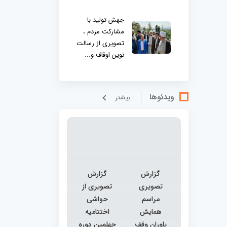
جهش تولید با
مشارکت مردم ،
تصویری از رسالت
نوین اوقاف و...
ویدئوها
بيشتر
گزارش
گزارش
تصویری
تصویری از
مراسم
حواشی
همایش
اختتامیه
یاوران وقف
چهلمین دوره