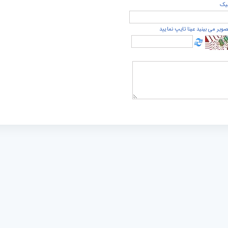
يک
صویر می بینید عینا تایپ نمایید