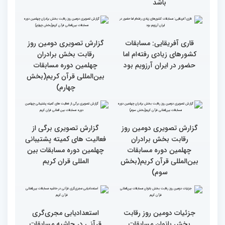
رسیدن به سرمنزل مقصود
در زندگی یکی از تأثیرات
است
انس با قرآن است
قرائت قرآن برای هر
انس با قرآن در روابط
مسلمان باید اولین اولویت
اجتماعی افراد تأثیرگذار است
باشد
قاری آفریقایی: مسابقات
گزارش تصویری دومین روز
کشورهای زیادی رفته‌ام اما
رقابت بخش برادران
حضور در ایران آرزویم بود
چهلمین دوره مسابقات
بین‌المللی قرآن کریم(بخش
چهارم)
گزارش تصویری دومین روز
گزارش تصویری برگی از
رقابت بخش برادران
فعالیت های کمیته پشتیبانی