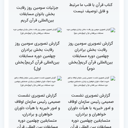
گزارش تصویری حضور
قاری نیجریایی: نوجوانان
اصحاب رسانه درچهلمین
جهان عمل به قرآن را
دوره مسابقات بین المللی
سرلوحه امور خود قرار دهند
قران کریم (بخش اول)
کتاب قرآن با قلب ما مرتبط
جزئیات سومین روز رقابت
و قابل توصیف نیست
بخش بانوان مسابقات
بین‌المللی قرآن کریم
گزارش تصویری سومین روز
گزارش تصویری سومین روز
رقابت بخش برادران
رقابت بخش برادران
چهلمین دوره مسابقات
چهلمین دوره مسابقات
بین‌المللی قرآن کریم(بخش
بین‌المللی قرآن کریم(بخش
دوم)
اول)