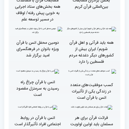
دکترخاموشی تا خوشنویسی
کریم از حسینیه جماران
آیات منتخب/ حاشیه های
سومین روز مسابقات قرآن
جزئیات سومین روز رقابت
فرآیند اجرایی و فنی
بخش برادران مسابقات
مسابقات قرآن با مساعدت
بین‌المللی قرآن کریم
همه بخش‌های ستاد اجرایی
به خوبی پیش رفته/ اوقاف
در مسیر توسعه علم
همه باید قرآنی و اهل قرآن
دومین محفل انس با قرآن
شویم/ ایران بیش از
ویژه بانوان در فرهنگسرای
کشورهای دیگر دغدغه مردم
امید برگزار شد
فلسطین را دارد
انس با قرآن چراغ راه
کسب موفقیت‌های متعدد