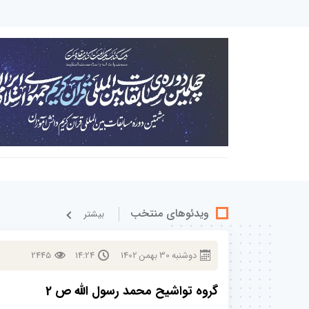
ویدئوهای منتخب
بيشتر
دوشنبه
30
بهمن
1402
14:24
2445
گروه تواشیح محمد رسول الله ص 2