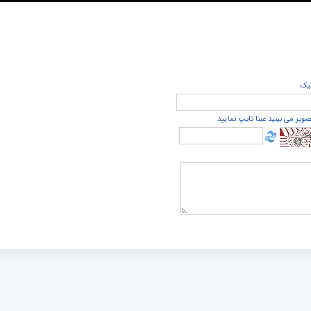
يک
صویر می بینید عینا تایپ نمایید