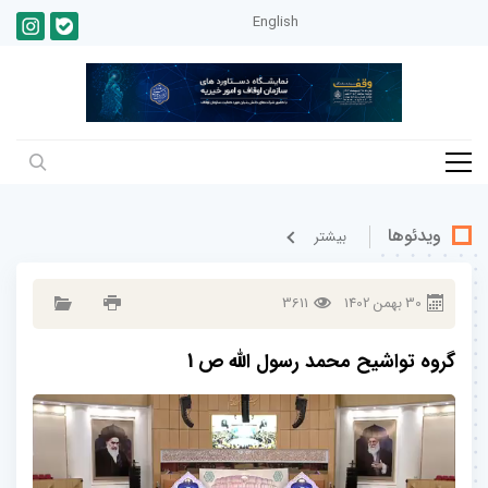
English
ویدئوها
بيشتر
30
بهمن
1402
3611
گروه تواشیح محمد رسول الله ص 1