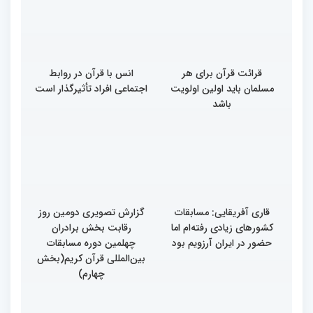
در زندگی یکی از تأثیرات
رسیدن به سرمنزل مقصود
انس با قرآن است
است
قرائت قرآن برای هر
انس با قرآن در روابط
مسلمان باید اولین اولویت
اجتماعی افراد تأثیرگذار است
باشد
قاری آفریقایی: مسابقات
گزارش تصویری دومین روز
کشورهای زیادی رفته‌ام اما
رقابت بخش برادران
حضور در ایران آرزویم بود
چهلمین دوره مسابقات
بین‌المللی قرآن کریم(بخش