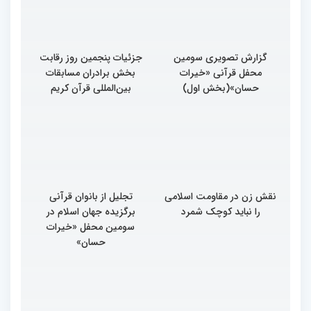
گزارش تصویری سومین
جزئیات پنجمین روز رقابت
محفل قرآنی «خیرات
بخش برادران مسابقات
حسان»(بخش اول)
بین‌المللی قرآن کریم
نقش زن در مقاومت اسلامی
تجلیل از بانوان قرآنی
را نباید کوچک شمرد
برگزیده جهان اسلام در
سومین محفل «خیرات
حسان»