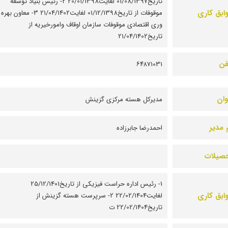
تاریخ01/08/1397 لغایت20/01/1398 2- رئیس بنیاد توسعه
ابق کاری
موقوفات از تاریخ01/12/1398 لغایت21/04/1402 3- معاون بهره
وری اقتصادی موقوفات سازمان اوقاف وامورخیریه از
تاریخ21/04/1402
فن
۶۴۸۷1031
وان
مدیرکل هسته مرکزی گزینش
 مدیر
احمدرضا جابرزاده
صیلات
1- رئیس اداره حراست فیزیکی از تاریخ25/12/1401
ابق کاری
لغایت22/02/1404 2- سرپرست هسته گزینش از
تاریخ22/02/1404 ت