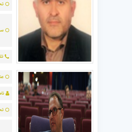
تح
سو
تل
عن
نام
تح