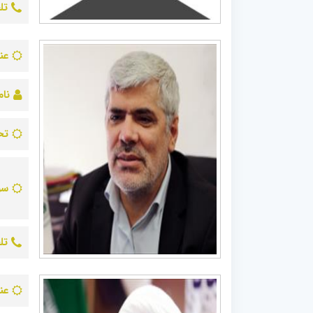
تل
عن
نام
تح
سو
تل
عن