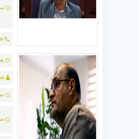
سو
تل
عن
نام
تح
سو