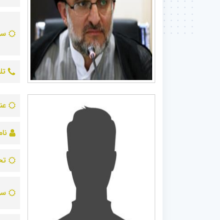
سو
تل
عن
نام
تح
سو