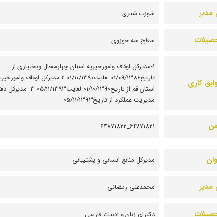
 مدیر
شوزب شیری
صیلات
سطح سه حوزوی
1-مدیرکل اوقاف وامورخیریه استان چهارمحال وبختیاری از
تاریخ01/09/1386 لغایت01/10/1390 2-مدیرکل اوقاف وامورخی
ابق کاری
استان قم از تاریخ01/10/1390 لغایت05/11/1393 3- مدیرک
مدیریت عملکرد از تاریخ05/11/1393
فن
۶۴۸۷1821_64871822
وان
مدیرکل منابع انسانی و پشتیبانی
 مدیر
محمدعلی رمضانی
صیلات
دکترای زبان و ادبیات فارسی