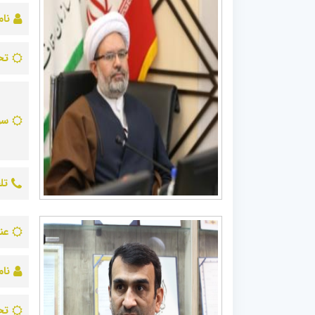
نام
تح
سو
تل
عن
نام
تح