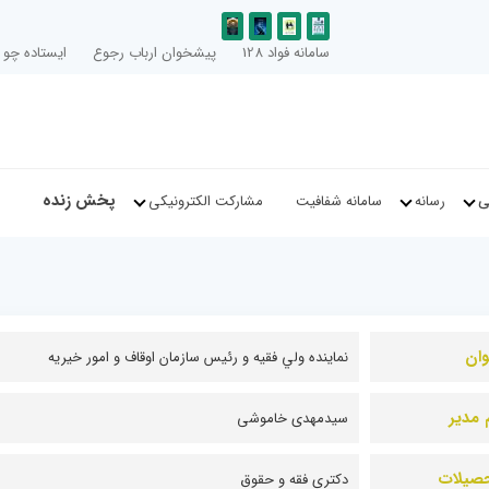
سامانه فواد 128
پیشخوان ارباب رجوع
ایستاده چو ا
پخش زنده
ی
رسانه
سامانه شفافیت
مشارکت الکترونیکی
وان
نماينده ولي فقيه و رئیس سازمان اوقاف و امور خيريه
 مدیر
سیدمهدی خاموشی
صیلات
دکتری فقه و حقوق