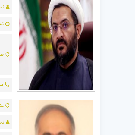
نام
تح
سو
تل
عن
نام