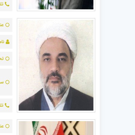
تل
عن
نام
تح
سو
تل
عن