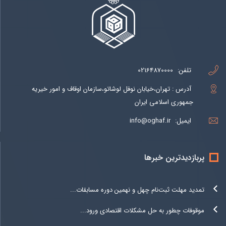
تلفن:
02164870000
آدرس : تهران،خیابان نوفل لوشاتو،سازمان اوقاف و امور خیریه
جمهوری اسلامی ایران
ایمیل:
info@oghaf.ir
پربازدیدترین خبرها
تمدید مهلت ثبت‌نام چهل و نهمین دوره مسابقات...
موقوفات چطور به حل مشکلات اقتصادی ورود...