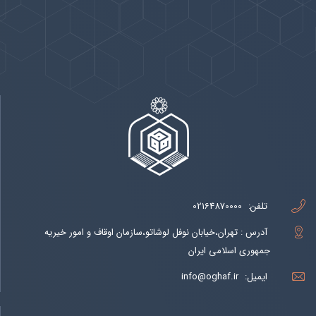
پیوندها
بيشتر
تلفن:
02164870000
آدرس : تهران،خیابان نوفل لوشاتو،سازمان اوقاف و امور خیریه
جمهوری اسلامی ایران
ایمیل:
info@oghaf.ir