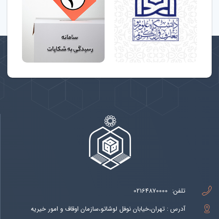
تلفن:
02164870000
آدرس : تهران،خیابان نوفل لوشاتو،سازمان اوقاف و امور خیریه