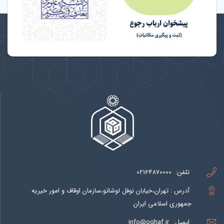
تلفن:
02164870000
آدرس : تهران،خیابان نوفل لوشاتو،سازمان اوقاف و امور خیریه
جمهوری اسلامی ایران
ایمیل:
info@oghaf.ir