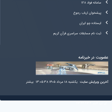
سامانه فواد 128
پیشخوان ارباب رجوع
ایستاده چو ایران
ثبت نام مسابقات سراسری قرآن کریم
عضویت در خبرنامه
آخرين ويرايش سایت
یکشنبه 18 مرداد 1405 13:05:38
بيشتر
آی پی کاربر:
216.73.216.7