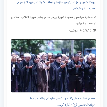
پیوند خون و عزت؛ رئیس سازمان اوقاف: شهادت رهبر، آغاز موج
جدید آزادی‌خواهی...
در حاشیه مراسم باشکوه تشییع پیکر مطهر رهبر شهید انقلاب اسلامی
در مصلی تهران،...
1405/4/15 دوشنبه
حضور نماینده ولی‌فقیه و رئیس سازمان اوقاف در موکب
«وقف‌الحسین (ع)» اداره کل...