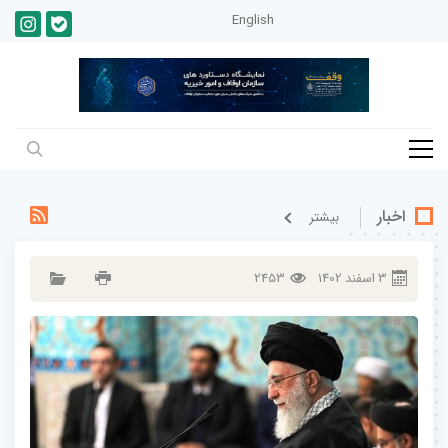
English
اخبار
بيشتر
3
اسفند
1402
2453