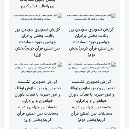
گزارش تصویری حضور
قاری نیجریایی: نوجوانان
اصحاب رسانه درچهلمین
جهان عمل به قرآن را
دوره مسابقات بین المللی
سرلوحه امور خود قرار دهند
قران کریم (بخش اول)
کتاب قرآن با قلب ما مرتبط
جزئیات سومین روز رقابت
و قابل توصیف نیست
بخش بانوان مسابقات
بین‌المللی قرآن کریم
گزارش تصویری سومین روز
گزارش تصویری سومین روز
رقابت بخش برادران
رقابت بخش برادران
چهلمین دوره مسابقات
چهلمین دوره مسابقات
بین‌المللی قرآن کریم(بخش
بین‌المللی قرآن کریم(بخش
دوم)
اول)