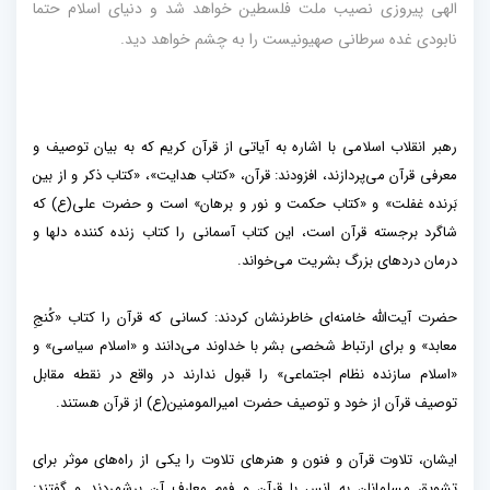
الهی پیروزی نصیب ملت فلسطین خواهد شد و دنیای اسلام حتما
نابودی غده سرطانی صهیونیست را به چشم خواهد دید.
رهبر انقلاب اسلامی با اشاره به آیاتی از قرآن کریم که به بیان توصیف و
معرفی قرآن می‌پردازند، افزودند: قرآن، «کتاب هدایت»، «کتاب ذکر و از بین
بَرنده غفلت» و «کتاب حکمت و نور و برهان» است و حضرت علی(ع) که
شاگرد برجسته قرآن است، این کتاب آسمانی را کتاب زنده کننده دلها و
درمان دردهای بزرگ بشریت می‌خواند.
حضرت آیت‌الله خامنه‌ای خاطرنشان کردند: کسانی که قرآن را کتاب «کُنجِ
معابد» و برای ارتباط شخصی بشر با خداوند می‌دانند و «اسلام سیاسی» و
«اسلام سازنده نظام اجتماعی» را قبول ندارند در واقع در نقطه مقابل
توصیف قرآن از خود و توصیف حضرت امیرالمومنین(ع) از قرآن هستند.
ایشان، تلاوت قرآن و فنون و هنرهای تلاوت را یکی از راه‌های موثر برای
تشویق مسلمانان به انس با قرآن و فهم معارف آن برشمردند و گفتند: