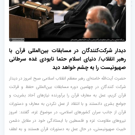
دیدار شرکت‌کنندگان در مسابقات بین‌المللی قرآن با
رهبر انقلاب/ دنیای اسلام حتما نابودی غده سرطانی
صهیونیست را به چشم خواهد دید
حضرت آیت‌الله خامنه‌ای رهبر معظم انقلاب اسلامی صبح امروز در دیدار
شرکت کنندگان در چهلمین دوره مسابقات بین‌المللی حفظ و قرائت
قرآن کریم، عمل به معارف قرآن را برآورنده نیازهای آحاد بشریت و
جوامع بشری دانستند و با انتقاد از عمل نکردن به معارف و دستورات
قرآن از جانب سران کشورهای اسلامی، در موضوع غزه، گفتند: امروز
نیروهای مقاومت غزه و فلسطین با ایستادگی خود در مقابل دشمن
خبیث صهیونیستی، در حال عمل به دستورات قرآن هستند و به لطف