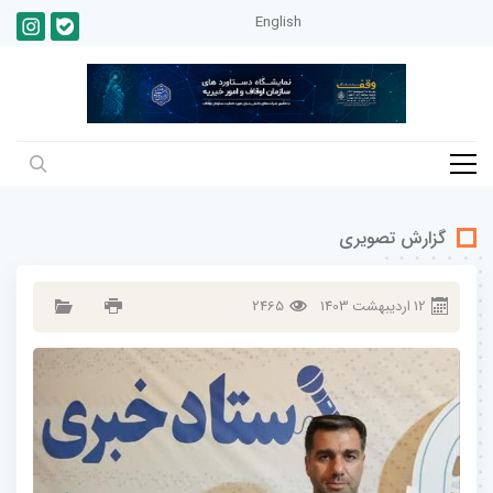
English
گزارش تصویری
12
ارديبهشت
1403
2465