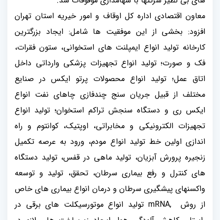
های بی نظیر شرکتها با سهامداری موقوفات شد
.
معاون اقتصادی اداره کل اوقاف و امور خیریه استان تهران
افزود: بخشی از این موفقیت ها شامل: ایجاد بزرگترین
کارخانه تولید انواع ایمپلنت های استخوانی، ستون فقرات،
فک و صورت؛ تولید انواع تجهیزات پزشکی وارداتی داخل
اتاق عمل؛ تولید انواع محصولات پرتو ایکس در صنایع
مختلف از قبیل جریان سنج چندفازی چاهای نفت انواع
ایکس ری و دستگاه سنجش تراکم استخوان؛ تولید انواع
تجهیزات الکترونیکی و مخابراتی، اوپتیک، کوانتوم و راه
اندازی اولین خط تولید انواع مودم، ورود به عرصه تکمیل
زنجیره پرورش آبزیان، تولید ماهی در قفس، تولید دستگاه
های کنترل و رفع بیماری سرطان، تحقق، تولید و توسعه
واکسنهای پیشگیری سرطان و درمان انواع بیماری های خاص
از روش
mRNA,
تولید انواع موتورسیکلت های برقی در