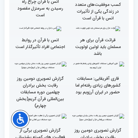
به خوبی پیش رفته/ اوقاف
در مسیر توسعه علم
همه باید قرآنی و اهل قرآن
دومین محفل انس با قرآن
شویم/ ایران بیش از
ویژه بانوان در فرهنگسرای
کشورهای دیگر دغدغه مردم
امید برگزار شد
فلسطین را دارد
انس با قرآن چراغ راه
کسب موفقیت‌های متعدد
رسیدن به سرمنزل مقصود
در زندگی یکی از تأثیرات
است
انس با قرآن است
قرائت قرآن برای هر
انس با قرآن در روابط
مسلمان باید اولین اولویت
اجتماعی افراد تأثیرگذار است
باشد