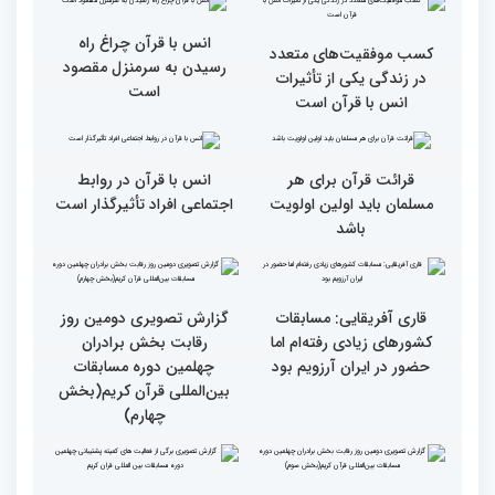
همه باید قرآنی و اهل قرآن
دومین محفل انس با قرآن
شویم/ ایران بیش از
ویژه بانوان در فرهنگسرای
کشورهای دیگر دغدغه مردم
امید برگزار شد
فلسطین را دارد
انس با قرآن چراغ راه
کسب موفقیت‌های متعدد
رسیدن به سرمنزل مقصود
در زندگی یکی از تأثیرات
است
انس با قرآن است
قرائت قرآن برای هر
انس با قرآن در روابط
مسلمان باید اولین اولویت
اجتماعی افراد تأثیرگذار است
باشد
قاری آفریقایی: مسابقات
گزارش تصویری دومین روز