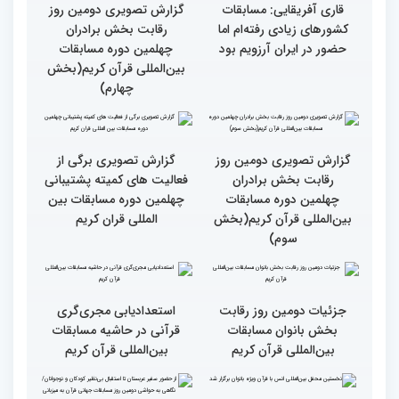
رسیدن به سرمنزل مقصود
در زندگی یکی از تأثیرات
است
انس با قرآن است
قرائت قرآن برای هر
انس با قرآن در روابط
مسلمان باید اولین اولویت
اجتماعی افراد تأثیرگذار است
باشد
قاری آفریقایی: مسابقات
گزارش تصویری دومین روز
کشورهای زیادی رفته‌ام اما
رقابت بخش برادران
حضور در ایران آرزویم بود
چهلمین دوره مسابقات
بین‌المللی قرآن کریم(بخش
چهارم)
گزارش تصویری دومین روز
گزارش تصویری برگی از
رقابت بخش برادران
فعالیت های کمیته پشتیبانی