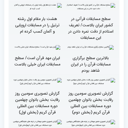
بین‌المللی قرآن کریم(بخش
شد
اول)
قاریان و حافظان فینالیست‌
پایان رقابت بانوان در
در چهلمین دوره مسابقات
چهلمین دوره مسابقات بین
بین‌المللی قرآن معرفی
المللی قرآن/نگاهی به
شدند
چهارمین روز از رقابت
متسابقان
سطح مسابقات قرآنی در
هشت بار مقام اول رشته
کشور ایران بالاست/ تعریف
ترتیل را در مسابقات اروپایی
استادم از دقت نمره دادن در
و آلمان کسب کرده ام
این مسابقات
بالاترین سطح برگزاری
ایران مهد قرآن است/ سطح