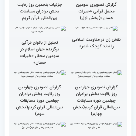
پنجم چهلمین دوره مسابقات
قرآنی جهان متعلق به قاریان
بین المللی قرآن کریم
ایران است
گزارش تصویری سومین
گزارش تصویری سومین
محفل قرآنی «خیرات
محفل قرآنی «خیرات
حسان»(بخش سوم)
حسان»(بخش دوم)
گزارش تصویری سومین
جزئیات پنجمین روز رقابت
محفل قرآنی «خیرات
بخش برادران مسابقات
حسان»(بخش اول)
بین‌المللی قرآن کریم
نقش زن در مقاومت اسلامی
تجلیل از بانوان قرآنی
را نباید کوچک شمرد
برگزیده جهان اسلام در
سومین محفل «خیرات
حسان»