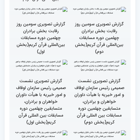
گزارش تصویری حضور
قاری نیجریایی: نوجوانان
اصحاب رسانه درچهلمین
جهان عمل به قرآن را
دوره مسابقات بین المللی
سرلوحه امور خود قرار دهند
قران کریم (بخش اول)
کتاب قرآن با قلب ما مرتبط
جزئیات سومین روز رقابت
و قابل توصیف نیست
بخش بانوان مسابقات
بین‌المللی قرآن کریم
گزارش تصویری سومین روز
گزارش تصویری سومین روز
رقابت بخش برادران
رقابت بخش برادران
چهلمین دوره مسابقات
چهلمین دوره مسابقات
بین‌المللی قرآن کریم(بخش
بین‌المللی قرآن کریم(بخش
دوم)
اول)