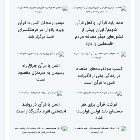
دکترخاموشی تا خوشنویسی
کریم از حسینیه جماران
آیات منتخب/ حاشیه های
سومین روز مسابقات قرآن
جزئیات سومین روز رقابت
فرآیند اجرایی و فنی
بخش برادران مسابقات
مسابقات قرآن با مساعدت
بین‌المللی قرآن کریم
همه بخش‌های ستاد اجرایی
به خوبی پیش رفته/ اوقاف
در مسیر توسعه علم
همه باید قرآنی و اهل قرآن
دومین محفل انس با قرآن
شویم/ ایران بیش از
ویژه بانوان در فرهنگسرای
کشورهای دیگر دغدغه مردم
امید برگزار شد
فلسطین را دارد
انس با قرآن چراغ راه
کسب موفقیت‌های متعدد