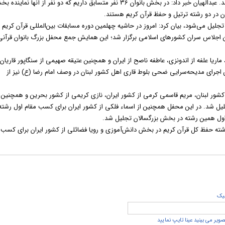
بعد از دو مرحله غربالگری نمایندگانی از 40 کشور به ایران آمدند. عبدالهیان خبر داد: در بخش بانوان 36 نفر متسابق داریم که دو نفر از آنها نماین
ان در دو رشته ترتیل و حفظ قرآن کریم هستند.
 تجلیل می‌شود، بیان کرد: امروز در حاشیه چهلمین دوره مسابقات بین‌المللی قرآن کریم
اجلاس سران کشورهای اسلامی برگزار شد؛ این همایش جمع محفل بزرگ بانوان قرآنی
 ماریا علفه از اندونزی، عاطفه ناصح از ایران و همچنین عتیقه صهیمی از سنگاپور قاریان
اجرای مدیحه‌سرایی ضحی بلوط قاری اهل کشور لبنان در وصف امام رضا (ع) نیز از
 کشور لبنان، مریم قاسمی کرمی از کشور ایران، نازی کریمی از کشور بحرین و همچنین
تجلیل شد. در این محفل همچنین از اسماء فلکی از کشور ایران برای کسب مقام اول رشته
ول همین رشته در بخش بزرگسالان تجلیل شد.
در رشته حفظ کل قرآن کریم در بخش دانش‌آموزی و رویا فضائلی از کشور ایران برای کسب 
يک
صویر می بینید عینا تایپ نمایید