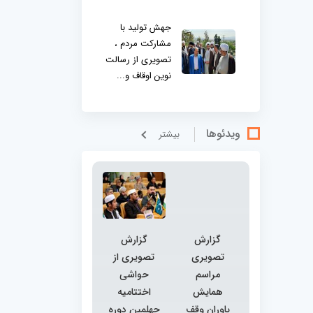
جهش تولید با
مشارکت مردم ،
تصویری از رسالت
نوین اوقاف و...
ویدئوها
بيشتر
گزارش
گزارش
تصویری
تصویری از
مراسم
حواشی
همایش
اختتامیه
یاوران وقف
چهلمین دوره